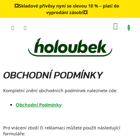
Přejít
💥Skladové přívěsy nyní se slevou 10 % – platí do
na
vyprodání zásob!💥
obsah
NÁKUP
KOŠÍK
OBCHODNÍ PODMÍNKY
Kompletní znění obchodních podmínek naleznete zde:
Obchodní Podmínky
Pro vrácení zboží či reklamaci můžete použít následující
formuláře: