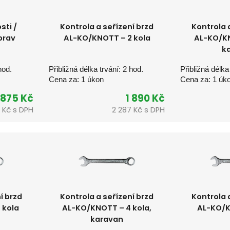
sti /
Kontrola a seřízení brzd
Kontrola 
prav
AL-KO/KNOTT – 2 kola
AL-KO/KN
k
hod.
Přibližná délka trvání: 2 hod.
Přibližná délka
Cena za: 1 úkon
Cena za: 1 úk
875 Kč
1 890 Kč
 
Kč s DPH
2 287 
Kč s DPH
í brzd
Kontrola a seřízení brzd
Kontrola 
 kola
AL-KO/KNOTT – 4 kola,
AL-KO/K
karavan