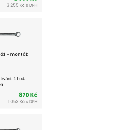
3 255 Kč s DPH
áž – montáž
 trvání: 1 hod.
on
870 Kč
1 053 Kč s DPH