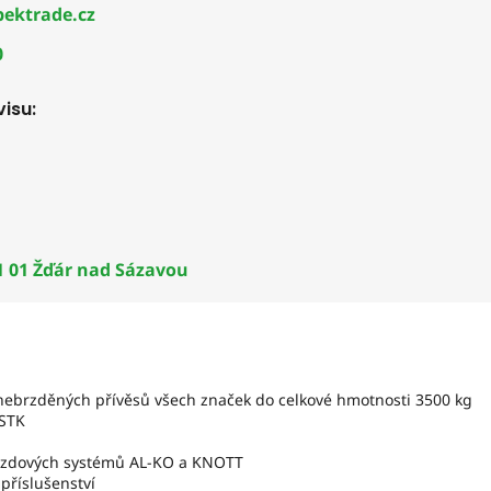
ektrade.cz
0
isu:
1 01 Žďár nad Sázavou
nebrzděných přívěsů všech značek do celkové hmotnosti 3500 kg
 STK
brzdových systémů AL-KO a KNOTT
příslušenství