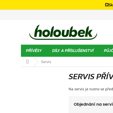
Přejít
💥Sk
na
obsah
PŘÍVĚSY
DÍLY A PŘÍSLUŠENSTVÍ
PŮJ
Domů
Servis
SERVIS PŘ
Na servis je nutno se př
Objednání na servi