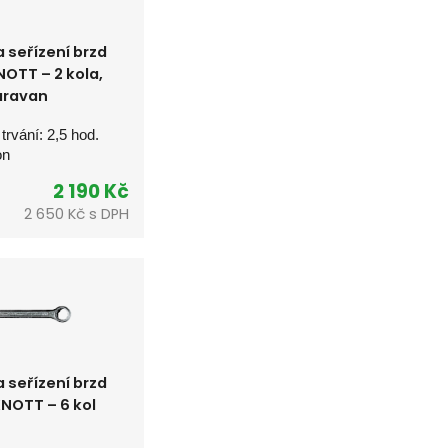
a seřízení brzd
OTT – 2 kola,
aravan
 trvání: 2,5 hod.
on
2 190 Kč
2 650 
Kč s DPH
a seřízení brzd
NOTT – 6 kol