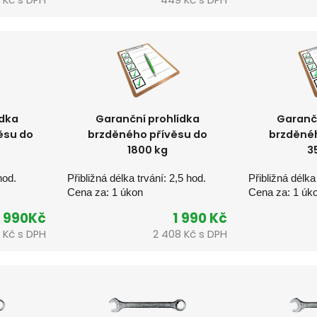
ídka
Garanční prohlídka
Garančn
ěsu do
brzděného přívěsu do
brzděnéh
1800 kg
3
hod.
Přibližná délka trvání: 2,5 hod.
Přibližná délka
Cena za: 1 úkon
Cena za: 1 úk
990Kč
1 990 Kč
8 Kč s DPH
2 408 
Kč s DPH