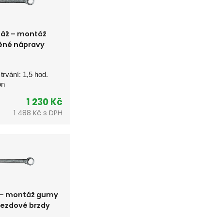
áž – montáž
ěné nápravy
 trvání: 1,5 hod.
on
1 230 Kč
1 488 Kč s DPH
– montáž gumy
jezdové brzdy