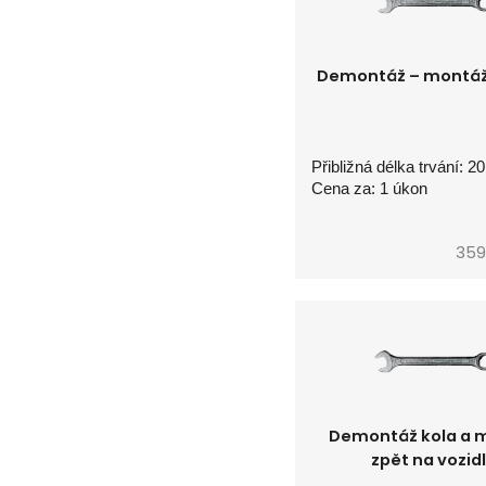
Demontáž – montáž 
Přibližná délka trvání: 2
Cena za: 1 úkon
359
Demontáž kola a 
zpět na vozid