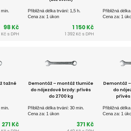
0 min.
Přibližná délka trvání: 1,5 h.
Přibližná délka
Cena za: 1 úkon
Cena za: 1 úk
98 Kč
1 150 Kč
9 Kč s DPH
1 392 Kč s DPH
ž tažné
Demontáž – montáž tlumiče
Demontáž –
do nájezdové brzdy: přívěs
do náje
do 2700 kg
přívěs
0 min.
Přibližná délka trvání: 30 min.
Přibližná délka
Cena za: 1 úkon
Cena za: 1 úk
271 Kč
371 Kč
 
Kč s DPH
449 
Kč s DPH