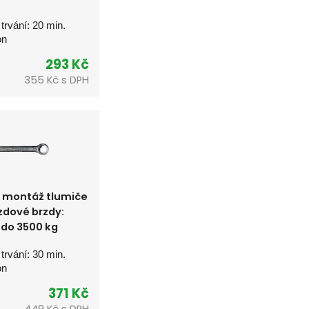
 trvání: 20 min.
on
293 Kč
355 Kč s DPH
 montáž tlumiče
zdové brzdy:
 do 3500 kg
 trvání: 30 min.
on
371 Kč
449 Kč s DPH