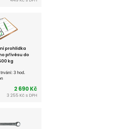
í prohlídka
o přívěsu do
500 kg
 trvání: 3 hod.
on
2 690 Kč
3 255 
Kč s DPH