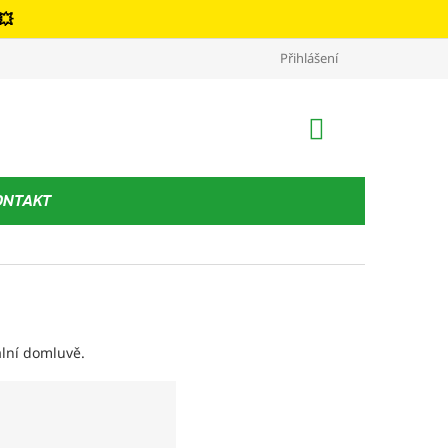
💥
Kontakt
Podmínky ochrany osobních údajů
Přihlášení
Obchodní podm
NÁKUPNÍ
KOŠÍK
ONTAKT
lní domluvě.