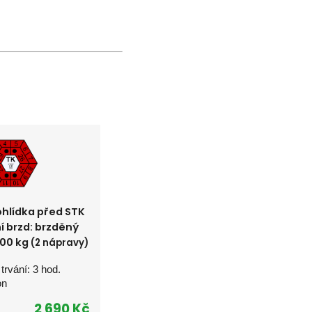
hlídka před STK
ní brzd: brzděný
500 kg
(2 nápravy)
 trvání: 3 hod.
on
2 690 Kč