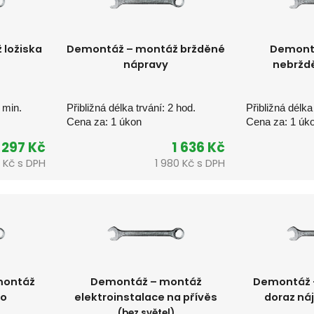
ložiska
Demontáž – montáž bržděné
Demont
nápravy
nebržd
0 min.
Přibližná délka trvání: 2 hod.
Přibližná délka
Cena za: 1 úkon
Cena za: 1 úk
297 Kč
1 636 Kč
 Kč s DPH
1 980 Kč s DPH
montáž
Demontáž – montáž
Demontáž 
lo
elektroinstalace na přívěs
doraz ná
(bez světel)