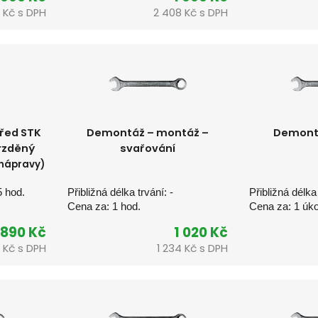
8 Kč s DPH
2 408 Kč s DPH
před STK
Demontáž – montáž –
Demont
brzděný
svařování
 nápravy)
5 hod.
Přibližná délka trvání: -
Přibližná délka
Cena za: 1 hod.
Cena za: 1 úk
 890 Kč
1 020 Kč
 Kč s DPH
1 234 Kč s DPH