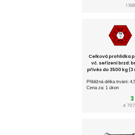
1 19
Celková prohlídka 
vč. seřízení brzd: 
přívěs do 3500 kg
(3
Přibližná délka trvání: 4,
Cena za: 1 úkon
3
4 707