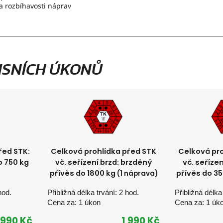
 a rozbíhavosti náprav
ISNÍCH ÚKONŮ
řed STK:
Celková prohlídka před STK
Celková pro
o 750 kg
vč. seřízení brzd: brzděný
vč. seříze
přívěs do 1800 kg
přívěs do 3
(1 náprava)
hod.
Přibližná délka trvání: 2 hod.
Přibližná délka
Cena za: 1 úkon
Cena za: 1 úk
990 Kč
1 990 Kč