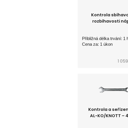
Kontrola sbíhavo
rozbíhavosti ná
Přibližná délka trvání: 1 
Cena za: 1 úkon
1 059
Kontrola a seřízen
AL-KO/KNOTT – 4