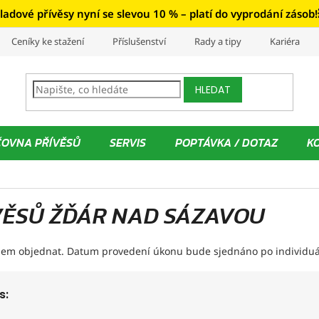
ladové přívěsy nyní se slevou 10 % – platí do vyprodání zásob!
Ceníky ke stažení
Příslušenství
Rady a tipy
Kariéra
HLEDAT
ČOVNA PŘÍVĚSŮ
SERVIS
POPTÁVKA / DOTAZ
K
ÍVĚSŮ ŽĎÁR NAD SÁZAVOU
edem objednat. Datum provedení úkonu bude sjednáno po individuá
s: