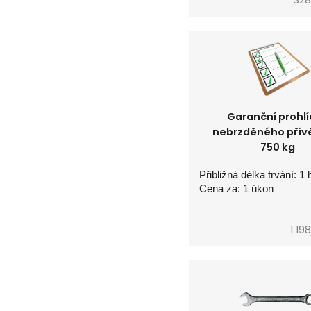
Garanční prohl
nebrzděného přív
750 kg
Přibližná délka trvání: 1 
Cena za: 1 úkon
1 19