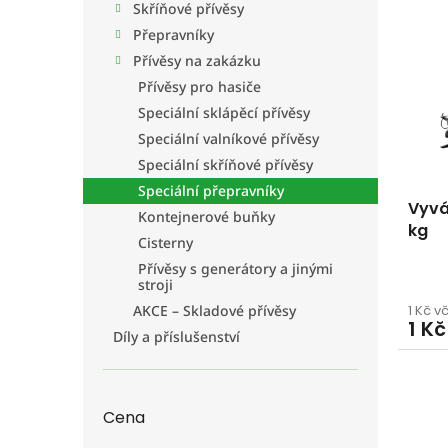
í
Skříňové přívěsy
ý
í
p
p
p
Přepravníky
a
i
r
Přívěsy na zakázku
n
s
o
e
Přívěsy pro hasiče
p
d
l
Speciální sklápěcí přívěsy
r
u
Speciální valníkové přívěsy
o
k
d
t
Speciální skříňové přívěsy
u
ů
Speciální přepravníky
Vyvá
k
Kontejnerové buňky
kg
t
Cisterny
ů
Přívěsy s generátory a jinými
stroji
1 Kč v
AKCE – Skladové přívěsy
1 Kč
Díly a příslušenství
Cena