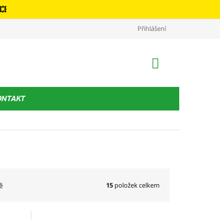
💥
Kontakt
Podmínky ochrany osobních údajů
Přihlášení
Obchodní podm
NÁKUPNÍ
KOŠÍK
ONTAKT
15
položek celkem
ě