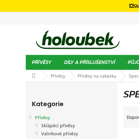
Přejít
💥Sk
na
obsah
PŘÍVĚSY
DÍLY A PŘÍSLUŠENSTVÍ
PŮJ
Domů
Přívěsy
Přívěsy na zakázku
Spec
P
o
SP
Přeskočit
s
Kategorie
kategorie
t
Ř
r
a
Dopo
Přívěsy
a
z
n
Sklápěcí přívěsy
e
n
Valníkové přívěsy
V
n