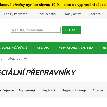
ladové přívěsy nyní se slevou 10 % – platí do vyprodání zásob!
Ceníky ke stažení
Příslušenství
Rady a tipy
Kariéra
HLEDAT
ČOVNA PŘÍVĚSŮ
SERVIS
POPTÁVKA / DOTAZ
K
iální přepravníky
ECIÁLNÍ PŘEPRAVNÍKY
ručujeme
Nejlevnější
Nejdražší
Nejprodávanější
Abecedn