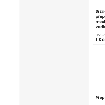
Bržd
přep
mech
vedl
1 Kč v
1 Kč
Přep