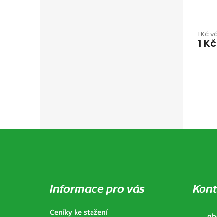
1 Kč v
1 Kč
Z
á
p
a
t
í
Informace pro vás
Kont
Ceníky ke stažení
ob