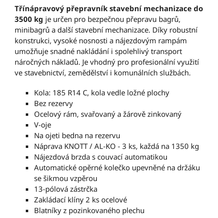
Třínápravový přepravník stavební mechanizace do
3500 kg
je určen pro bezpečnou přepravu bagrů,
minibagrů a další stavební mechanizace. Díky robustní
konstrukci, vysoké nosnosti a nájezdovým rampám
umožňuje snadné nakládání i spolehlivý transport
náročných nákladů. Je vhodný pro profesionální využití
ve stavebnictví, zemědělství i komunálních službách.
Kola: 185 R14 C, kola vedle ložné plochy
Bez rezervy
Ocelový rám, svařovaný a žárově zinkovaný
V-oje
Na ojeti bedna na rezervu
Náprava KNOTT / AL-KO - 3 ks, každá na 1350 kg
Nájezdová brzda s couvací automatikou
Automatické opěrné kolečko upevněné na držáku
se šikmou vzpěrou
13-pólová zástrčka
Zakládací klíny 2 ks ocelové
Blatníky z pozinkovaného plechu