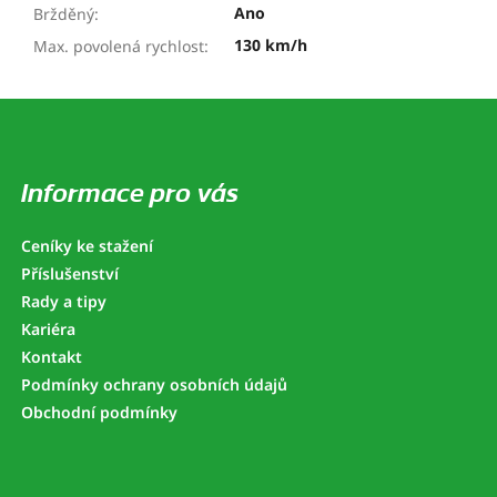
Ano
Bržděný
:
130 km/h
Max. povolená rychlost
:
Z
á
p
a
Informace pro vás
t
í
Ceníky ke stažení
Příslušenství
Rady a tipy
Kariéra
Kontakt
Podmínky ochrany osobních údajů
Obchodní podmínky