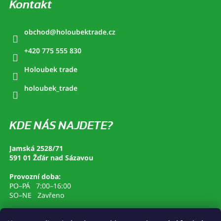
Kontakt
obchod
@
holoubektrade.cz
+420 775 555 830
Holoubek trade
holoubek_trade
KDE NÁS NAJDETE?
Jamská 2528/71
591 01 Žďár nad Sázavou
Provozní doba:
PO–PÁ 7:00–16:00
SO–NE Zavřeno