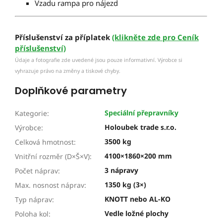
Vzadu rampa pro nájezd
Příslušenství za příplatek
(klikněte zde pro Ceník
příslušenství)
Údaje a fotografie zde uvedené jsou pouze informativní. Výrobce si
vyhrazuje právo na změny a tiskové chyby.
Doplňkové parametry
Speciální přepravníky
Kategorie
:
Holoubek trade s.r.o.
Výrobce
:
3500 kg
Celková hmotnost
:
4100×1860×200 mm
Vnitřní rozměr (D×Š×V)
:
3 nápravy
Počet náprav
:
1350 kg (3×)
Max. nosnost náprav
:
KNOTT nebo AL-KO
Typ náprav
:
Vedle ložné plochy
Poloha kol
: