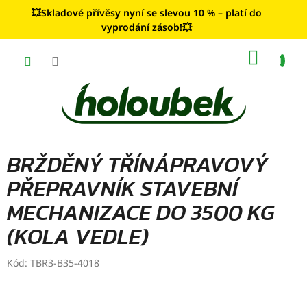
Přejít
💥Skladové přívěsy nyní se slevou 10 % – platí do
na
vyprodání zásob!💥
obsah
NÁKUP
KOŠÍK
BRŽDĚNÝ TŘÍNÁPRAVOVÝ
PŘEPRAVNÍK STAVEBNÍ
MECHANIZACE DO 3500 KG
(KOLA VEDLE)
Kód:
TBR3-B35-4018