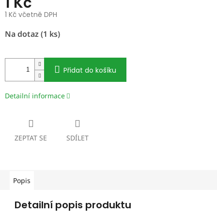
1 Kč
1 Kč včetně DPH
Měrná
Na dotaz
(1 ks)
cena:
Přidat do košíku
Detailní informace
ZEPTAT SE
SDÍLET
Popis
Detailní popis produktu