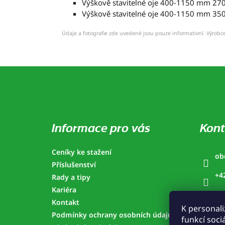
Výškově stavitelné oje 400-1150 mm 27
Výškově stavitelné oje 400-1150 mm 35
Údaje a fotografie zde uvedené jsou pouze informativní. Výrobce
Z
á
p
a
t
í
Informace pro vás
Kont
Ceníky ke stažení
ob
Příslušenství
+4
Rady a tipy
Kariéra
Ho
Kontakt
K personali
ho
Podmínky ochrany osobních údajů
funkcí soci