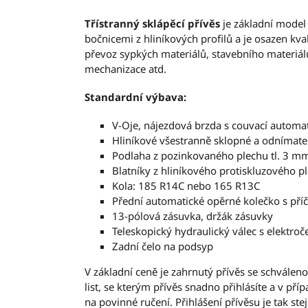
Třístranný sklápěcí přívěs
je základní model
bočnicemi z hliníkových profilů a je osazen k
převoz sypkých materiálů, stavebního materiálu,
mechanizace atd.
Standardní výbava:
V-Oje, nájezdová brzda s couvací auto
Hliníkové všestranně sklopné a odnímat
Podlaha z pozinkovaného plechu tl. 3 m
Blatníky z hliníkového protiskluzového p
Kola: 185 R14C nebo 165 R13C
Přední automatické opěrné kolečko s pří
13-pólová zásuvka, držák zásuvky
Teleskopický hydraulický válec s elektr
Zadní čelo na podsyp
V základní ceně je zahrnutý přívěs se schválen
list, se kterým přívěs snadno přihlásíte a v p
na povinné ručení. Přihlášení přívěsu je tak st