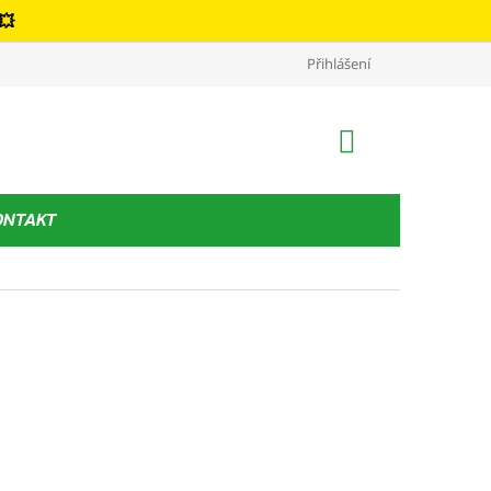
💥
Kontakt
Podmínky ochrany osobních údajů
Přihlášení
Obchodní podm
NÁKUPNÍ
KOŠÍK
ONTAKT