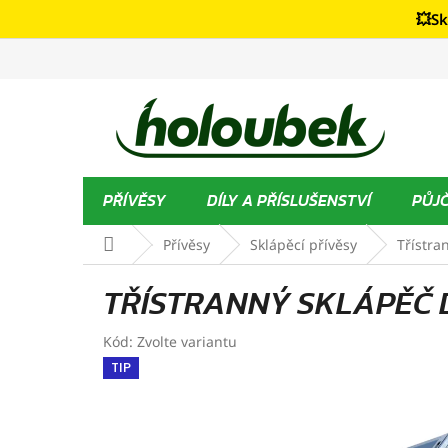
Přejít
💥Sk
na
obsah
PŘÍVĚSY
DÍLY A PŘÍSLUŠENSTVÍ
PŮJ
Domů
Přívěsy
Sklápěcí přívěsy
Třístra
TŘÍSTRANNÝ SKLÁPĚČ 
Kód:
Zvolte variantu
TIP