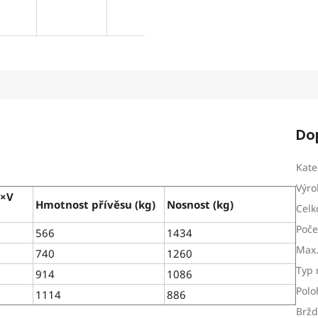
Do
Kate
Výro
Š×V
Hmotnost přívěsu (kg)
Nosnost (kg)
Celk
Poče
566
1434
Max.
740
1260
Typ 
914
1086
Polo
1114
886
Brž