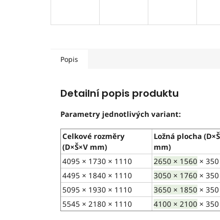
Popis
Detailní popis produktu
Parametry jednotlivých variant:
Celkové rozměry
Ložná plocha (D×
(D×Š×V mm)
mm)
4095 × 1730 × 1110
2650 × 1560
× 350
4495 × 1840 × 1110
3050 × 1760
× 350
5095 × 1930 × 1110
3650 × 1850
× 350
5545
× 2180 × 1110
4100 × 2100
× 350