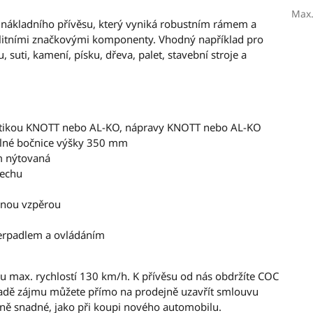
Max.
 nákladního přívěsu, který vyniká robustním rámem a
valitními značkovými komponenty. Vhodný například pro
 suti, kamení, písku, dřeva, palet, stavební stroje a
matikou KNOTT nebo AL-KO, nápravy KNOTT nebo AL-KO
elné bočnice výšky 350 mm
m nýtovaná
lechu
čnou vzpěrou
očerpadlem a ovládáním
ou max. rychlostí 130 km/h. K přívěsu od nás obdržíte COC
řípadě zájmu můžete přímo na prodejně uzavřít smlouvu
ejně snadné, jako při koupi nového automobilu.