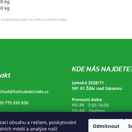
00 kg
00 kg
 si vyhrazuje právo na změny a tiskové chyby.
KDE NÁS NAJDETE
akt
Jamská 2528/71
591 01 Žďár nad Sázavou
chod
@
holoubektrade.cz
Provozní doba:
20 775 555 830
PO–PÁ 7:00–16:00
SO–NE Zavřeno
loubek trade
zaci obsahu a reklam, poskytování
loubek_trade
Odmítnout
S
álních médií a analýze naší