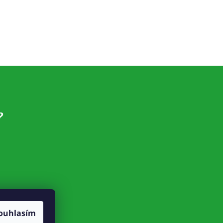
?
ouhlasím