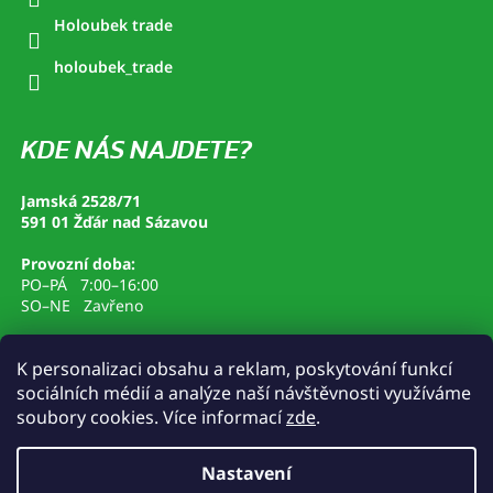
Holoubek trade
holoubek_trade
KDE NÁS NAJDETE?
Jamská 2528/71
591 01 Žďár nad Sázavou
Provozní doba:
PO–PÁ 7:00–16:00
SO–NE Zavřeno
K personalizaci obsahu a reklam, poskytování funkcí
sociálních médií a analýze naší návštěvnosti využíváme
soubory cookies. Více informací
zde
.
www.holoubektrade.cz
Nastavení
Vytvořil Shoptet
&
Klára Čurdová