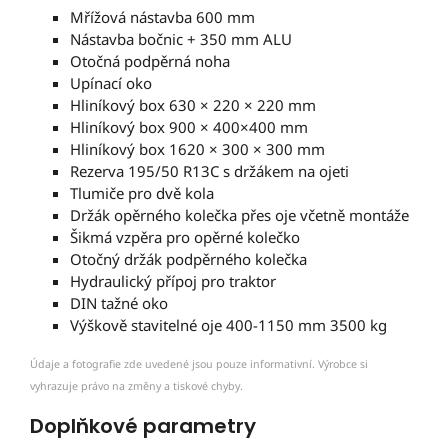
Mřížová nástavba 600 mm
Nástavba bočnic + 350 mm ALU
Otočná podpěrná noha
Upínací oko
Hliníkový box 630 × 220 × 220 mm
Hliníkový box 900 × 400×400 mm
Hliníkový box 1620 × 300 × 300 mm
Rezerva 195/50 R13C s držákem na ojeti
Tlumiče pro dvě kola
Držák opěrného kolečka přes oje včetně montáže
Šikmá vzpěra pro opěrné kolečko
Otočný držák podpěrného kolečka
Hydraulický přípoj pro traktor
DIN tažné oko
Výškově stavitelné oje 400-1150 mm 3500 kg
Údaje a fotografie zde uvedené jsou pouze informativní. Výrobce si
vyhrazuje právo na změny a tiskové chyby.
Doplňkové parametry