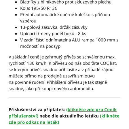
Blatníky z hliníkového protiskluzového plechu
Kola: 195/50 R13C
Přední automatické opěrné kolečko s příčnou
vzpěrou
13-pólová zásuvka, držák zásuvky
Upínací třmeny podél boků - 8 ks
V zadní části odnímatelná ALU rampa 1000 mm s
možností na podsyp
V základní ceně je zahrnutý přívěs se schválenou max.
rychlostí 130 km/h. K přívěsu od nás obdržíte COC list,
se kterým přívěs snadno přihlásíte a v případě zájmu
můžete přímo na prodejně uzavřít smlouvu
na povinné ručení. Přihlášení přívěsu je tak stejně
snadné, jako při koupi nového automobilu.
Příslušenství za příplatek:
(klikněte zde pro Ceník
příslušenství)
nebo dle aktuálního letáku
(klikněte
zde pro odkaz na leták)