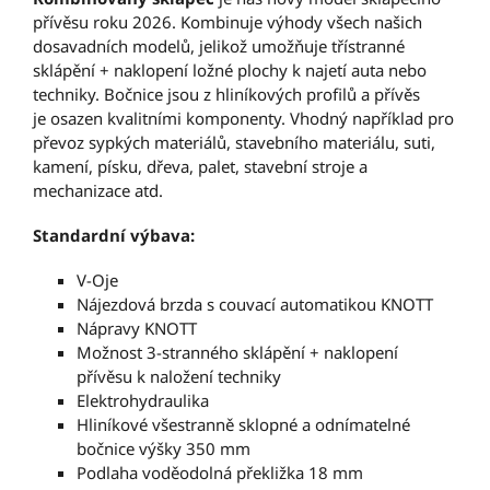
přívěsu roku 2026. Kombinuje výhody všech našich
dosavadních modelů, jelikož umožňuje třístranné
sklápění + naklopení ložné plochy k najetí auta nebo
techniky. Bočnice jsou z hliníkových profilů a přívěs
je osazen kvalitními komponenty. Vhodný například pro
převoz sypkých materiálů, stavebního materiálu, suti,
kamení, písku, dřeva, palet, stavební stroje a
mechanizace atd.
Standardní výbava:
V-Oje
Nájezdová brzda s couvací automatikou KNOTT
Nápravy KNOTT
Možnost 3-stranného sklápění + naklopení
přívěsu k naložení techniky
Elektrohydraulika
Hliníkové všestranně sklopné a odnímatelné
bočnice výšky 350 mm
Podlaha voděodolná překližka 18 mm