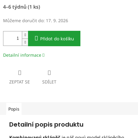
Měrná
4–6 týdnů
(1 ks)
cena:
Můžeme doručit do:
17. 9. 2026
Přidat do košíku
Detailní informace
ZEPTAT SE
SDÍLET
Popis
Detailní popis produktu
Kombinovaný sklápěč
je náš nový model sklápěcího