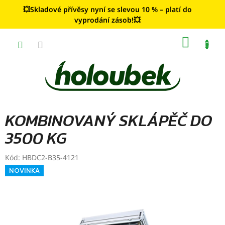
Přejít
💥Skladové přívěsy nyní se slevou 10 % – platí do
na
vyprodání zásob!💥
obsah
NÁKUP
KOŠÍK
KOMBINOVANÝ SKLÁPĚČ DO
3500 KG
Kód:
HBDC2-B35-4121
NOVINKA