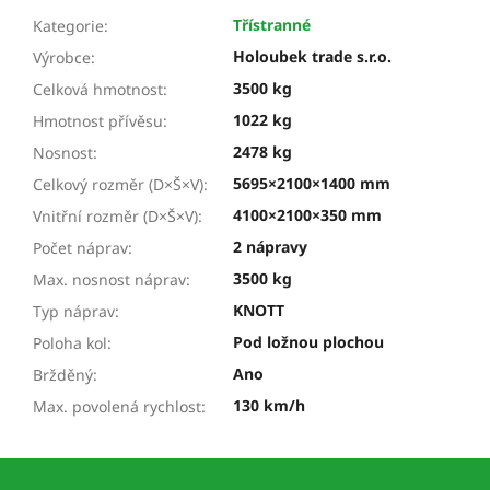
Třístranné
Kategorie
:
Holoubek trade s.r.o.
Výrobce
:
3500 kg
Celková hmotnost
:
1022 kg
Hmotnost přívěsu
:
2478 kg
Nosnost
:
5695×2100×1400 mm
Celkový rozměr (D×Š×V)
:
4100×2100×350 mm
Vnitřní rozměr (D×Š×V)
:
2 nápravy
Počet náprav
:
3500 kg
Max. nosnost náprav
:
KNOTT
Typ náprav
:
Pod ložnou plochou
Poloha kol
:
Ano
Bržděný
:
130 km/h
Max. povolená rychlost
:
Z