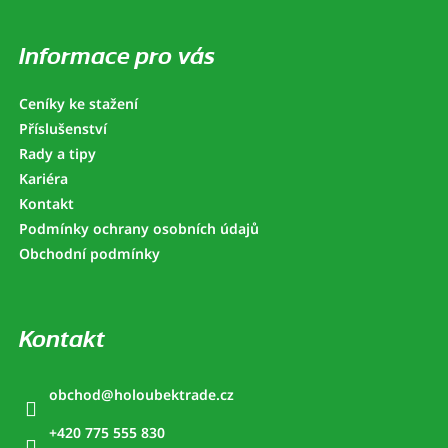
á
p
a
Informace pro vás
t
í
Ceníky ke stažení
Příslušenství
Rady a tipy
Kariéra
Kontakt
Podmínky ochrany osobních údajů
Obchodní podmínky
Kontakt
obchod
@
holoubektrade.cz
+420 775 555 830