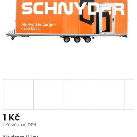
1 Kč
1 Kč včetně DPH
Měrná
Na dotaz
(1 ks)