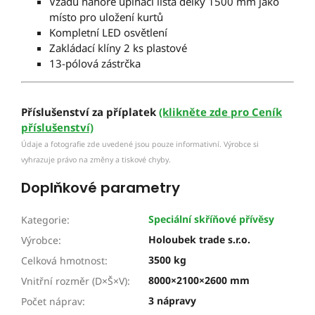
Vzadu nahoře upínací lišta délky 1500 mm jako
místo pro uložení kurtů
Kompletní LED osvětlení
Zakládací klíny 2 ks plastové
13-pólová zástrčka
Příslušenství za příplatek
(klikněte zde pro Ceník
příslušenství)
Údaje a fotografie zde uvedené jsou pouze informativní. Výrobce si
vyhrazuje právo na změny a tiskové chyby.
Doplňkové parametry
Speciální skříňové přívěsy
Kategorie
:
Holoubek trade s.r.o.
Výrobce
:
3500 kg
Celková hmotnost
:
8000×2100×2600 mm
Vnitřní rozměr (D×Š×V)
:
3 nápravy
Počet náprav
: