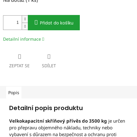
cena:
Přidat do košíku
Detailní informace
ZEPTAT SE
SDÍLET
Popis
Detailní popis produktu
Velkokapacitní skříňový přívěs do 3500 kg
je určen
pro přepravu objemného nákladu, techniky nebo
vybavení s důrazem na bezpečnost a ochranu proti