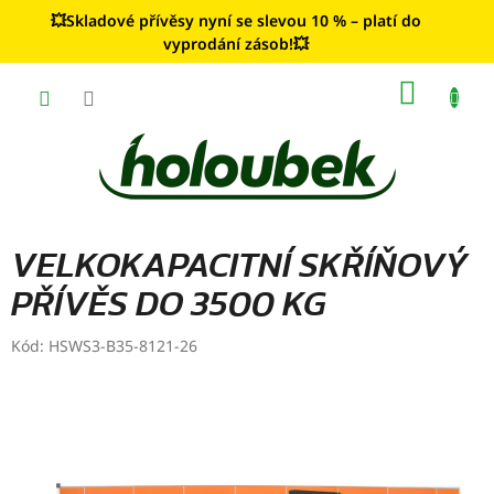
Přejít
💥Skladové přívěsy nyní se slevou 10 % – platí do
na
vyprodání zásob!💥
obsah
NÁKUP
KOŠÍK
VELKOKAPACITNÍ SKŘÍŇOVÝ
PŘÍVĚS DO 3500 KG
Kód:
HSWS3-B35-8121-26