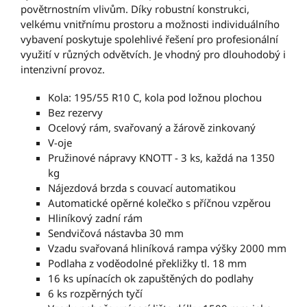
povětrnostním vlivům. Díky robustní konstrukci,
velkému vnitřnímu prostoru a možnosti individuálního
vybavení poskytuje spolehlivé řešení pro profesionální
využití v různých odvětvích. Je vhodný pro dlouhodobý i
intenzivní provoz.
Kola: 195/55 R10 C, kola pod ložnou plochou
Bez rezervy
Ocelový rám, svařovaný a žárově zinkovaný
V-oje
Pružinové nápravy KNOTT - 3 ks, každá na 1350
kg
Nájezdová brzda s couvací automatikou
Automatické opěrné kolečko s příčnou vzpěrou
Hliníkový zadní rám
Sendvičová nástavba 30 mm
Vzadu svařovaná hliníková rampa výšky 2000 mm
Podlaha z voděodolné překližky tl. 18 mm
16 ks upínacích ok zapuštěných do podlahy
6 ks rozpěrných tyčí