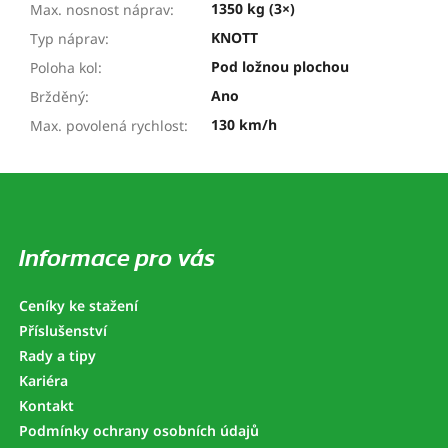
1350 kg (3×)
Max. nosnost náprav
:
KNOTT
Typ náprav
:
Pod ložnou plochou
Poloha kol
:
Ano
Bržděný
:
130 km/h
Max. povolená rychlost
:
Z
á
p
a
Informace pro vás
t
í
Ceníky ke stažení
Příslušenství
Rady a tipy
Kariéra
Kontakt
Podmínky ochrany osobních údajů