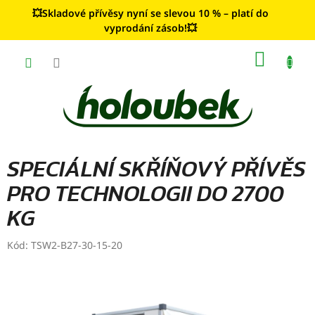
Přejít
💥Skladové přívěsy nyní se slevou 10 % – platí do
na
vyprodání zásob!💥
obsah
NÁKUP
KOŠÍK
SPECIÁLNÍ SKŘÍŇOVÝ PŘÍVĚS
PRO TECHNOLOGII DO 2700
KG
Kód:
TSW2-B27-30-15-20