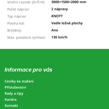
3000×1500×2000 mm
Vnitřní rozměr (D×Š×V)
:
2 nápravy
Počet náprav
:
KNOTT
Typ náprav
:
Vedle ložné plochy
Poloha kol
:
Ano
Bržděný
:
130 km/h
Max. povolená rychlost
:
Z
á
p
a
Informace pro vás
t
í
Ceníky ke stažení
Příslušenství
Rady a tipy
Kariéra
Kontakt