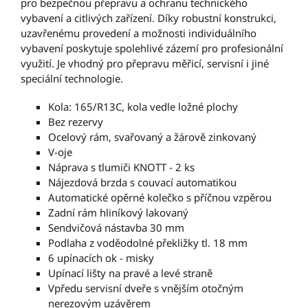
pro bezpečnou přepravu a ochranu technického
vybavení a citlivých zařízení. Díky robustní konstrukci,
uzavřenému provedení a možnosti individuálního
vybavení poskytuje spolehlivé zázemí pro profesionální
využití. Je vhodný pro přepravu měřicí, servisní i jiné
speciální technologie.
Kola: 165/R13C, kola vedle ložné plochy
Bez rezervy
Ocelový rám, svařovaný a žárově zinkovaný
V-oje
Náprava s tlumiči KNOTT - 2 ks
Nájezdová brzda s couvací automatikou
Automatické opěrné kolečko s příčnou vzpěrou
Zadní rám hliníkový lakovaný
Sendvičová nástavba 30 mm
Podlaha z voděodolné překližky tl. 18 mm
6 upínacích ok - misky
Upínací lišty na pravé a levé straně
Vpředu servisní dveře s vnějším otočným
nerezovým uzávěrem