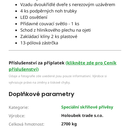
Vzadu dvoukřídlé dveře s nerezovým uzávěrem
4 ks podpěrných noh trubky
LED osvětlení
Přídavné couvací světlo - 1 ks
Schod z hliníkového plechu na ojeti
Zakládací klíny 2 ks plastové
13-pólová zástrčka
Příslušenství za příplatek
(klikněte zde pro Ceník
příslušenství)
Údaje a fotografie zde uvedené jsou pouze informativní. Výrobce si
vyhrazuje právo na změny a tiskové chyby.
Doplňkové parametry
Speciální skříňové přívěsy
Kategorie
:
Holoubek trade s.r.o.
Výrobce
:
2700 kg
Celková hmotnost
: