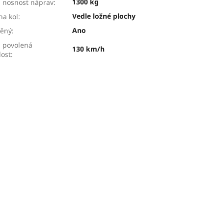
1300 kg
 nosnost náprav
:
Vedle ložné plochy
ha kol
:
Ano
děný
:
 povolená
130 km/h
lost
: