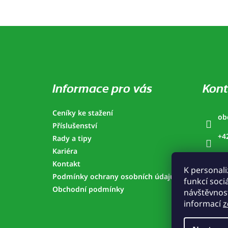
Z
á
p
a
t
í
Informace pro vás
Kont
Ceníky ke stažení
ob
Příslušenství
+4
Rady a tipy
Kariéra
Ho
Kontakt
K personali
ho
Podmínky ochrany osobních údajů
funkcí soci
Obchodní podmínky
návštěvnost
informací
z