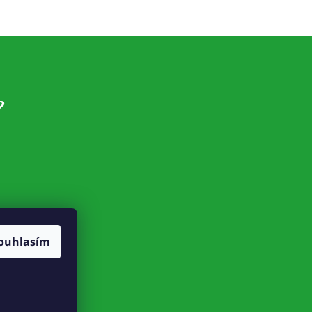
?
ouhlasím