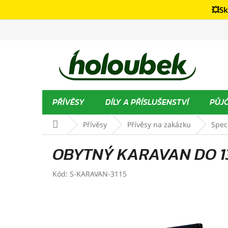
Přejít
💥Sk
na
obsah
PŘÍVĚSY
DÍLY A PŘÍSLUŠENSTVÍ
PŮJ
Domů
Přívěsy
Přívěsy na zakázku
Spec
OBYTNÝ KARAVAN DO 1
Kód:
S-KARAVAN-3115