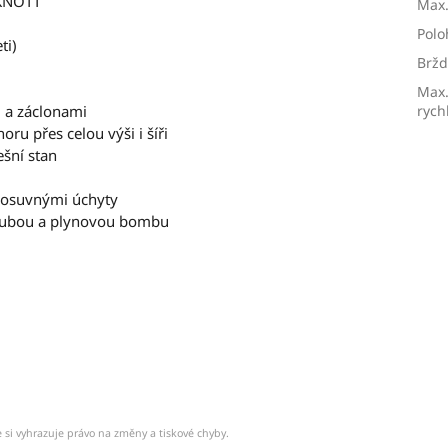
 KNOTT
Max.
Polo
ti)
Brž
Max.
 a záclonami
rych
oru přes celou výši i šíři
ešní stan
s posuvnými úchyty
troubou a plynovou bombu
 si vyhrazuje právo na změny a tiskové chyby.