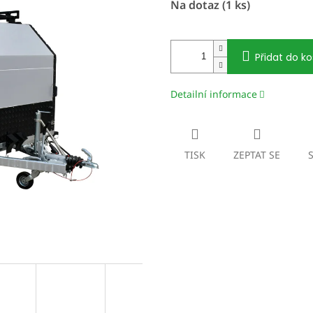
Na dotaz
(1 ks)
cena:
Přidat do ko
Detailní informace
TISK
ZEPTAT SE