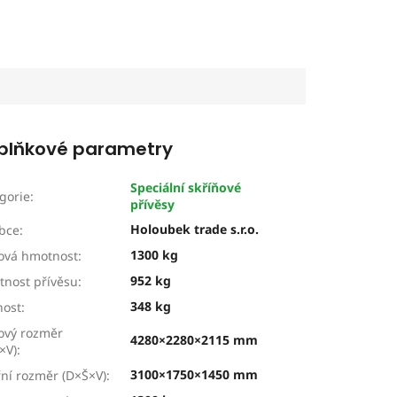
plňkové parametry
Speciální skříňové
gorie
:
přívěsy
Holoubek trade s.r.o.
bce
:
1300 kg
ová hmotnost
:
952 kg
nost přívěsu
:
348 kg
nost
:
ový rozměr
4280×2280×2115 mm
×V)
:
3100×1750×1450 mm
řní rozměr (D×Š×V)
: