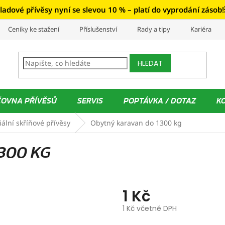
ladové přívěsy nyní se slevou 10 % – platí do vyprodání zásob!
Ceníky ke stažení
Příslušenství
Rady a tipy
Kariéra
HLEDAT
ČOVNA PŘÍVĚSŮ
SERVIS
POPTÁVKA / DOTAZ
K
iální skříňové přívěsy
Obytný karavan do 1300 kg
300 KG
1 Kč
1 Kč včetně DPH
Měrná