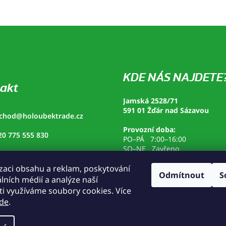
KDE NÁS NAJDETE
akt
Jamská 2528/71
591 01 Žďár nad Sázavou
chod
@
holoubektrade.cz
Provozní doba:
20 775 555 830
PO–PÁ 7:00–16:00
SO–NE Zavřeno
loubek trade
zaci obsahu a reklam, poskytování
loubek_trade
Odmítnout
S
álních médií a analýze naší
i využíváme soubory cookies. Více
de
.
www.holoubektrade.cz