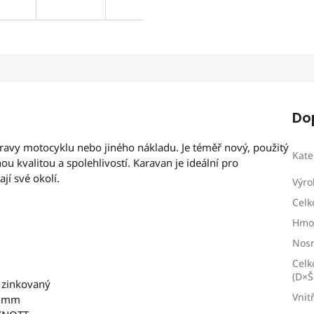
Do
avy motocyklu nebo jiného nákladu. Je téměř nový, použitý
Kate
u kvalitou a spolehlivostí. Karavan je ideální pro
jí své okolí.
Výro
Celk
Hmot
Nos
Celk
(D×Š
 zinkovaný
Vnit
0 mm