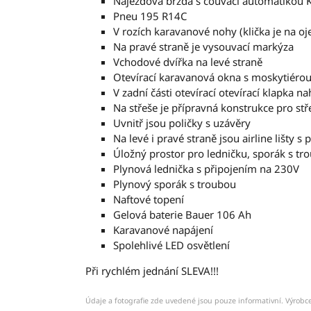
Nájezdová brzda s couvací automatikou
Pneu 195 R14C
V rozích karavanové nohy (klička je na oje
Na pravé straně je vysouvací markýza
Vchodové dvířka na levé straně
Otevírací karavanová okna s moskytiérou
V zadní části otevírací otevírací klapka nah
Na střeše je přípravná konstrukce pro stř
Uvnitř jsou poličky s uzávěry
Na levé i pravé straně jsou airline lišty 
Úložný prostor pro ledničku, sporák s 
Plynová lednička s připojením na 230V
Plynový sporák s troubou
Naftové topení
Gelová baterie Bauer 106 Ah
Karavanové napájení
Spolehlivé LED osvětlení
Při rychlém jednání SLEVA!!!
Údaje a fotografie zde uvedené jsou pouze informativní. Výrobce