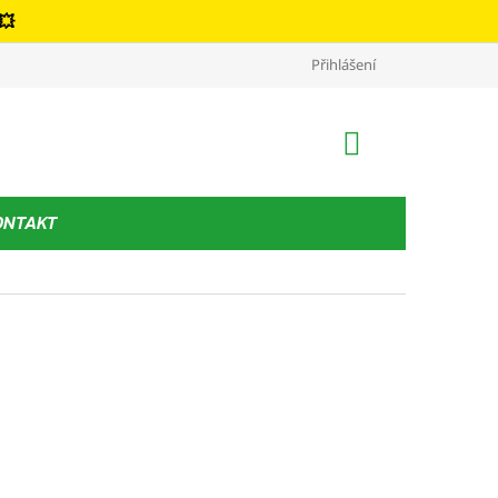
💥
Kontakt
Podmínky ochrany osobních údajů
Přihlášení
Obchodní podm
NÁKUPNÍ
KOŠÍK
ONTAKT