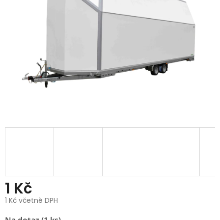
1 Kč
1 Kč včetně DPH
Měrná
Na dotaz
(1 ks)