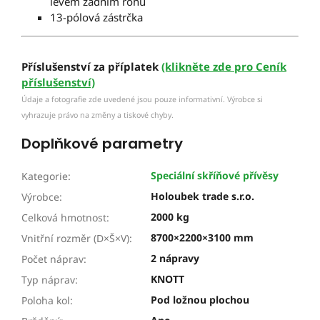
levém zadním rohu
13-pólová zástrčka
Příslušenství za příplatek
(klikněte zde pro Ceník
příslušenství)
Údaje a fotografie zde uvedené jsou pouze informativní. Výrobce si
vyhrazuje právo na změny a tiskové chyby.
Doplňkové parametry
Speciální skříňové přívěsy
Kategorie
:
Holoubek trade s.r.o.
Výrobce
:
2000 kg
Celková hmotnost
:
8700×2200×3100 mm
Vnitřní rozměr (D×Š×V)
:
2 nápravy
Počet náprav
:
KNOTT
Typ náprav
:
Pod ložnou plochou
Poloha kol
: