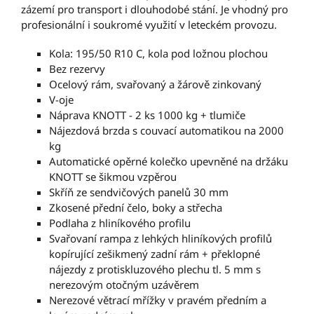
zázemí pro transport i dlouhodobé stání. Je vhodný pro
profesionální i soukromé využití v leteckém provozu.
Kola: 195/50 R10 C, kola pod ložnou plochou
Bez rezervy
Ocelový rám, svařovaný a žárově zinkovaný
V-oje
Náprava KNOTT - 2 ks 1000 kg + tlumiče
Nájezdová brzda s couvací automatikou na 2000
kg
Automatické opěrné kolečko upevněné na držáku
KNOTT se šikmou vzpěrou
Skříň ze sendvičových panelů 30 mm
Zkosené přední čelo, boky a střecha
Podlaha z hliníkového profilu
Svařovaní rampa z lehkých hliníkových profilů
kopírující zešikmený zadní rám + překlopné
nájezdy z protiskluzového plechu tl. 5 mm s
nerezovým otočným uzávěrem
Nerezové větrací mřížky v pravém předním a