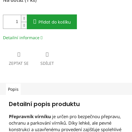
cena:
Přidat do košíku
Detailní informace
ZEPTAT SE
SDÍLET
Popis
Detailní popis produktu
Přepravník vírníku
je určen pro bezpečnou přepravu,
ochranu a parkování vírníků. Díky lehké, ale pevné
konstrukci a uzavřenému provedení zajišťuje spolehlivé