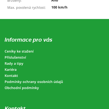
Ano
Bržděný
:
100 km/h
Max. povolená rychlost
:
Z
á
p
a
Informace pro vás
t
í
Ceníky ke stažení
Příslušenství
Rady a tipy
Kariéra
Kontakt
Podmínky ochrany osobních údajů
Obchodní podmínky
Kontakt