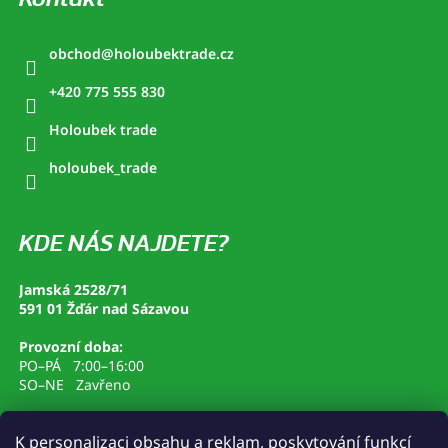
obchod
@
holoubektrade.cz
+420 775 555 830
Holoubek trade
holoubek_trade
KDE NÁS NAJDETE?
Jamská 2528/71
591 01 Žďár nad Sázavou
Provozní doba:
PO–PÁ 7:00–16:00
SO–NE Zavřeno
K personalizaci obsahu a reklam, poskytování funkcí