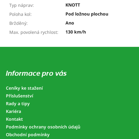
KNOTT
Typ náprav
:
Pod ložnou plochou
Poloha kol
:
Ano
Bržděný
:
130 km/h
Max. povolená rychlost
:
Z
á
p
a
Informace pro vás
t
í
Ceníky ke stažení
Příslušenství
Rady a tipy
Kariéra
Kontakt
Podmínky ochrany osobních údajů
Obchodní podmínky