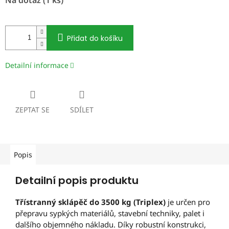
cena:
Přidat do košíku
Detailní informace
ZEPTAT SE
SDÍLET
Popis
Detailní popis produktu
Třístranný sklápěč do 3500 kg (Triplex)
je určen pro
přepravu sypkých materiálů, stavební techniky, palet i
dalšího objemného nákladu. Díky robustní konstrukci,