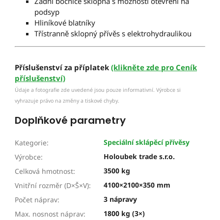
Zadní bočnice sklopná s možností otevření na
podsyp
Hliníkové blatníky
Třístranně sklopný přívěs s elektrohydraulikou
Příslušenství za příplatek
(klikněte zde pro Ceník
příslušenství)
Údaje a fotografie zde uvedené jsou pouze informativní. Výrobce si
vyhrazuje právo na změny a tiskové chyby.
Doplňkové parametry
Speciální sklápěcí přívěsy
Kategorie
:
Holoubek trade s.r.o.
Výrobce
:
3500 kg
Celková hmotnost
:
4100×2100×350 mm
Vnitřní rozměr (D×Š×V)
:
3 nápravy
Počet náprav
:
1800 kg (3×)
Max. nosnost náprav
: