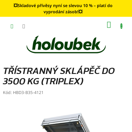
Přejít
💥Skladové přívěsy nyní se slevou 10 % – platí do
na
vyprodání zásob!💥
obsah
NÁKUP
KOŠÍK
TŘÍSTRANNÝ SKLÁPĚČ DO
3500 KG (TRIPLEX)
Kód:
HBD3-B35-4121