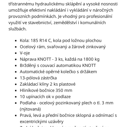
třístrannému hydraulickému sklápění a vysoké nosnosti
umožňuje efektivní nakládání i vykládání v náročných
provozních podmínkách. Je vhodný pro profesionální
využití ve stavebnictví, zemědělství i komunálních
službách.
Kola: 185 R14 C, kola pod ložnou plochou
Ocelový rám, svařovaný a žárově zinkovaný
V-oje
Náprava KNOTT - 3 ks, každá na 1800 kg
Bržděný s couvací automatikou KNOTT
Automatické opěrné kolečko s držákem
13-pólová zástrčka
Zakládací klíny 2 ks plastové
Hliníkové bočnice 350 mm
10 upínacích ok v podlaze
Podlaha - ocelový pozinkovaný plech o tl. 3 mm
(nýtovaná)
Pravá, levá a přední bočnice sklopná a odnímací s
excentrickými uzávěry