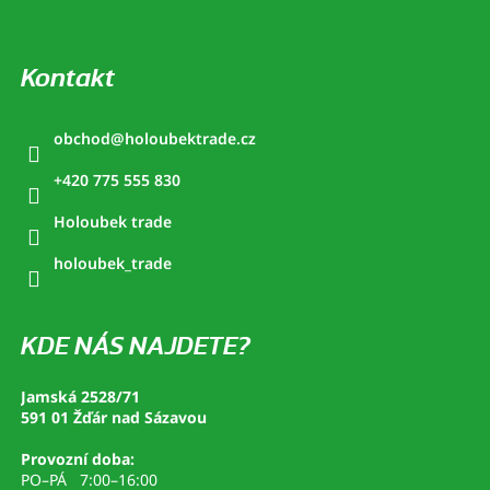
Kontakt
obchod
@
holoubektrade.cz
+420 775 555 830
Holoubek trade
holoubek_trade
KDE NÁS NAJDETE?
Jamská 2528/71
591 01 Žďár nad Sázavou
Provozní doba:
PO–PÁ 7:00–16:00