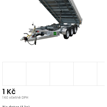
1 Kč
1 Kč včetně DPH
Měrná
Na dotaz
(1 ks)