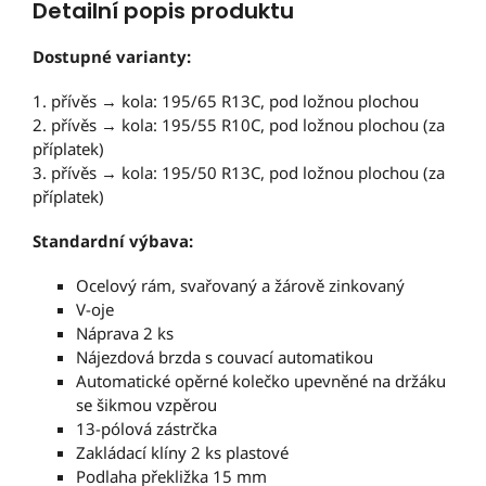
Detailní popis produktu
Dostupné varianty:
1. přívěs → kola: 195/65 R13C, pod ložnou plochou
2. přívěs → kola: 195/55 R10C, pod ložnou plochou (za
příplatek)
3. přívěs → kola: 195/50 R13C, pod ložnou plochou (za
příplatek)
Standardní výbava:
Ocelový rám, svařovaný a žárově zinkovaný
V-oje
Náprava 2 ks
Nájezdová brzda s couvací automatikou
Automatické opěrné kolečko upevněné na držáku
se šikmou vzpěrou
13-pólová zástrčka
Zakládací klíny 2 ks plastové
Podlaha překližka 15 mm