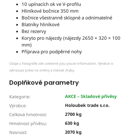
10 upínacích ok ve V-profilu
Hliníkové bočnice 350 mm
Bočnice všestranně sklopné a odnímatelné
Blatníky hliníkové
Bez rezervy
Koryto pro nájezdy (nájezdy 2650 × 320 × 100
mm)
Příprava pro podpěrné nohy
Údaje a fotografie zde uvedené jsou pouze informativní. Výrobce si
vyhrazuje právo na změny a tiskové chyby.
Doplňkové parametry
AKCE – Skladové přívěsy
Kategorie
:
Holoubek trade s.r.o.
Výrobce
:
2700 kg
Celková hmotnost
:
630 kg
Hmotnost přívěsu
:
2070 kg
Nosnost
: