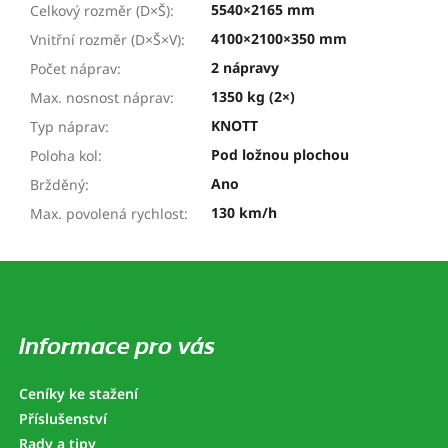
5540×2165 mm
Celkový rozměr (D×Š)
:
4100×2100×350 mm
Vnitřní rozměr (D×Š×V)
:
2 nápravy
Počet náprav
:
1350 kg (2×)
Max. nosnost náprav
:
KNOTT
Typ náprav
:
Pod ložnou plochou
Poloha kol
:
Ano
Bržděný
:
130 km/h
Max. povolená rychlost
:
Z
á
p
a
Informace pro vás
t
í
Ceníky ke stažení
Příslušenství
Rady a tipy