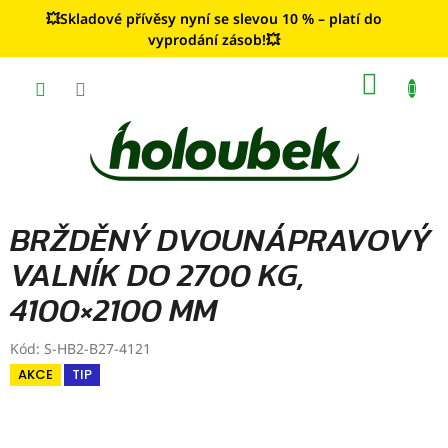
Přejít
💥Skladové přívěsy nyní se slevou 10 % – platí do
na
vyprodání zásob!💥
obsah
NÁKUP
KOŠÍK
BRŽDĚNÝ DVOUNÁPRAVOVÝ
VALNÍK DO 2700 KG,
4100×2100 MM
Kód:
S-HB2-B27-4121
AKCE
TIP