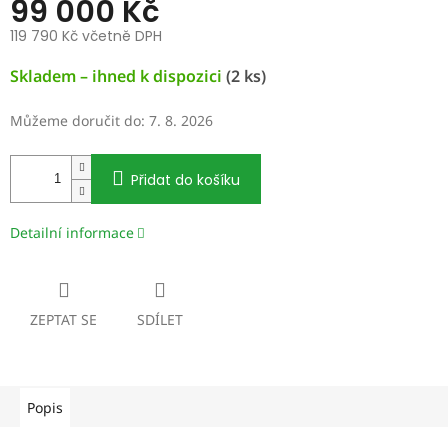
99 000 Kč
119 790 Kč včetně DPH
Měrná
Skladem – ihned k dispozici
(2 ks)
cena:
Můžeme doručit do:
7. 8. 2026
Přidat do košíku
Detailní informace
ZEPTAT SE
SDÍLET
Popis