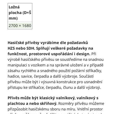
Ložná
plocha (D×Š
mm)
2700 × 1680
Hasičské přívěsy vyrábíme dle požadavků
HZS nebo SDH. Splňují veškeré požadavky na
funkčnost, prostorové uspořádání i design.
Při
výrobě hasičského přívěsu se soustředíme na snadnou
manipulaci s vozíkem a na správné uložení a v případě
zásahu rychlého a snadného použití požární stříkačky,
hadice, savice, čerpadla a další výzbroje. Součástí
přívěsu může být i výsuvná konstrukce pro usnadnění
přístupu ke stříkačce, čerpadlu, člunu a další výzbroji.
Přívěs může být klasický valníkový, valníkový s
plachtou a nebo skříňový.
Rozměry přívěsu můžeme
přizpůsobit hasičskému sboru na míru. Vnitřní prostor