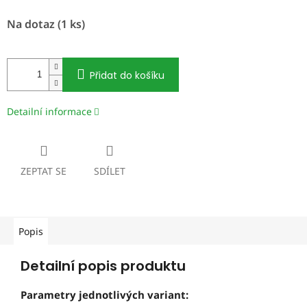
Měrná
Na dotaz
(1 ks)
cena:
Přidat do košíku
Detailní informace
ZEPTAT SE
SDÍLET
Popis
Detailní popis produktu
Parametry jednotlivých variant: