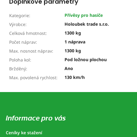
Doplňkové parametry
Přívěsy pro hasiče
Kategorie
:
Holoubek trade s.r.o.
Výrobce
:
1300 kg
Celková hmotnost
:
1 náprava
Počet náprav
:
1300 kg
Max. nosnost náprav
:
Pod ložnou plochou
Poloha kol
:
Ano
Bržděný
:
130 km/h
Max. povolená rychlost
:
Z
á
p
a
Informace pro vás
t
í
Ceníky ke stažení