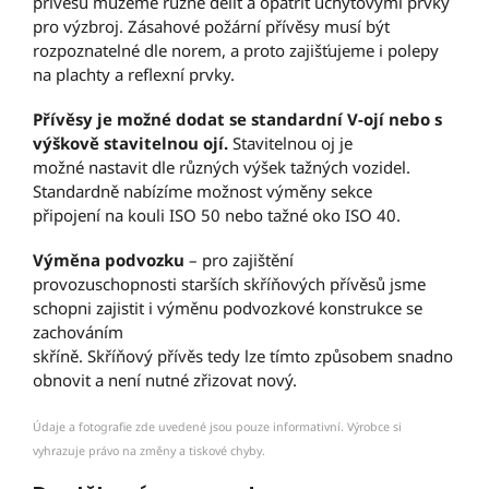
přívěsu můžeme různě dělit a opatřit úchytovými prvky
pro výzbroj. Zásahové požární přívěsy musí být
rozpoznatelné dle norem, a proto zajišťujeme i polepy
na plachty a reflexní prvky.
Přívěsy je možné dodat se standardní V-ojí nebo s
výškově stavitelnou ojí.
Stavitelnou oj je
možné nastavit dle různých výšek tažných vozidel.
Standardně nabízíme možnost výměny sekce
připojení na kouli ISO 50 nebo tažné oko ISO 40.
Výměna podvozku
– pro zajištění
provozuschopnosti starších skříňových přívěsů jsme
schopni zajistit i výměnu podvozkové konstrukce se
zachováním
skříně. Skříňový přívěs tedy lze tímto způsobem snadno
obnovit a není nutné zřizovat nový.
Údaje a fotografie zde uvedené jsou pouze informativní. Výrobce si
vyhrazuje právo na změny a tiskové chyby.