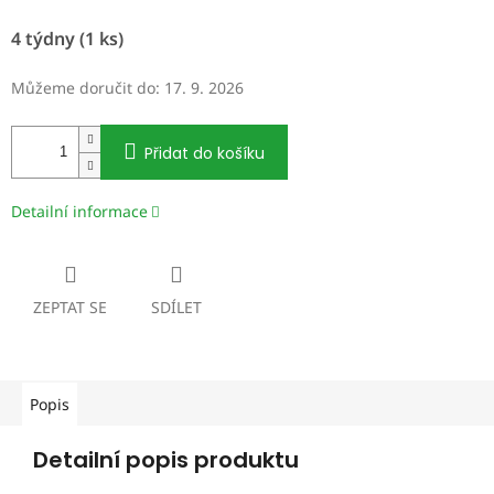
Měrná
4 týdny
(1 ks)
cena:
Můžeme doručit do:
17. 9. 2026
Přidat do košíku
Detailní informace
ZEPTAT SE
SDÍLET
Popis
Detailní popis produktu