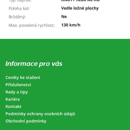
Vedle ložné plochy
Poloha kol
:
Ne
Bržděný
:
130 km/h
Max. povolená rychlost
:
Z
á
p
a
Informace pro vás
t
í
Ceníky ke stažení
Příslušenství
Rady a tipy
Kariéra
Kontakt
Podmínky ochrany osobních údajů
Obchodní podmínky