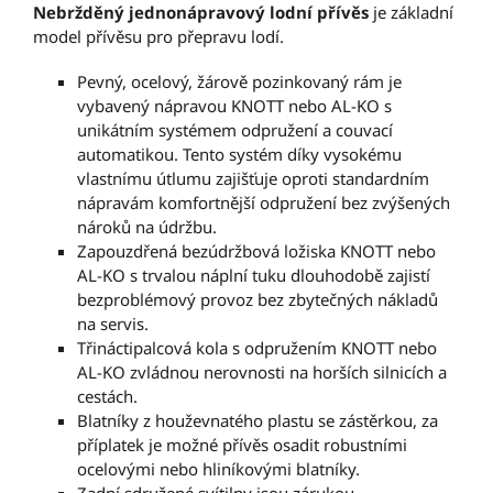
Nebržděný jednonápravový lodní přívěs
je základní
model přívěsu pro přepravu lodí.
Pevný, ocelový, žárově pozinkovaný rám je
vybavený nápravou KNOTT nebo AL-KO s
unikátním systémem odpružení a couvací
automatikou. Tento systém díky vysokému
vlastnímu útlumu zajišťuje oproti standardním
nápravám komfortnější odpružení bez zvýšených
nároků na údržbu.
Zapouzdřená bezúdržbová ložiska KNOTT nebo
AL-KO s trvalou náplní tuku dlouhodobě zajistí
bezproblémový provoz bez zbytečných nákladů
na servis.
Třináctipalcová kola s odpružením KNOTT nebo
AL-KO zvládnou nerovnosti na horších silnicích a
cestách.
Blatníky z houževnatého plastu se zástěrkou, za
příplatek je možné přívěs osadit robustními
ocelovými nebo hliníkovými blatníky.