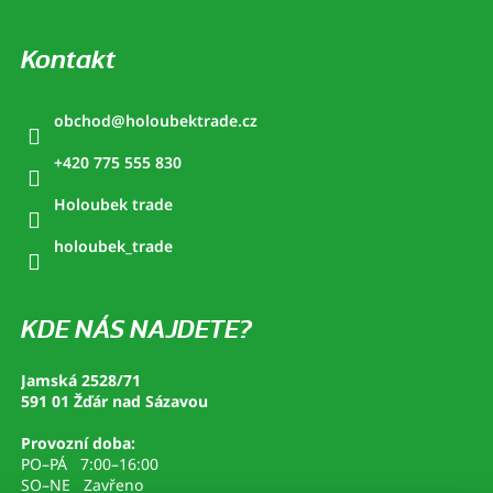
Kontakt
obchod
@
holoubektrade.cz
+420 775 555 830
Holoubek trade
holoubek_trade
KDE NÁS NAJDETE?
Jamská 2528/71
591 01 Žďár nad Sázavou
Provozní doba:
PO–PÁ 7:00–16:00
SO–NE Zavřeno