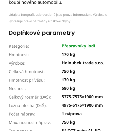
koupi nového automobilu.
Údaje a fotografie zde uvedené jsou pouze informativní. Výrobce si
vyhrazuje právo na změny a tiskové chyby.
Doplňkové parametry
Přepravníky lodí
Kategorie
:
170 kg
Hmotnost
:
Holoubek trade s.r.o.
Výrobce
:
750 kg
Celková hmotnost
:
170 kg
Hmotnost přívěsu
:
580 kg
Nosnost
:
5375-7575×1900 mm
Celkový rozměr (D×Š)
:
4975-6175×1900 mm
Ložná plocha (D×Š)
:
1 náprava
Počet náprav
:
750 kg
Max. nosnost náprav
:
KNOTT nebo AL-KO
Typ náprav
: