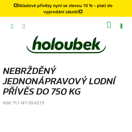
Přejít
💥Skladové přívěsy nyní se slevou 10 % – platí do
na
vyprodání zásob!💥
obsah
NÁKUP
KOŠÍK
NEBRŽDĚNÝ
JEDNONÁPRAVOVÝ LODNÍ
PŘÍVĚS DO 750 KG
Kód:
TL1-N7-50-6219