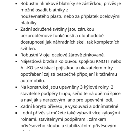
Robustní hliníkové blatníky se zástěrkou, přívěs je
možné osadit blatníky z
houževnatého plastu nebo za příplatek ocelovými
blatníky.
Zadní sdružené svítilny jsou zárukou
bezproblémové funkčnosti a dlouhodobé
dostupnosti jak náhradních skel, tak kompletních
svítilen.
Robustní V oje, ocelové žárově zinkované.
Nájezdová brzda s kolouvou spojkou KNOTT nebo
AL-KO se stiskací pojistkou a ukazatelem míry
opotřebení zajistí bezpečné připojení k tažnému
automobilu.
Na konstrukci jsou upevněny 3 kýlové rolny, 2
stavitelné podpěry trupu, seřiditelná opěrná špice
a naviják s nerezovým lano pro upevnění lodi.
Zadní koryto přívěsu je vysouvací a odnímatelné
Lodní přívěs si můžete také vybavit více kýlovými
rolnami, stavitelnými podpěrami, zámkem
přívěsového kloubu a stabilizačním přívěsovým