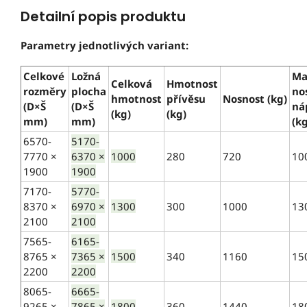
Detailní popis produktu
Parametry jednotlivých variant:
Celkové
Ložná
Ma
Celková
Hmotnost
rozměry
plocha
no
hmotnost
přívěsu
Nosnost (kg)
(D×Š
(D×Š
ná
(kg)
(kg)
mm)
mm)
(kg
6570-
5170-
7770 ×
6370 ×
1000
280
720
10
1900
1900
7170-
5770-
8370 ×
6970 ×
1300
300
1000
13
2100
2100
7565-
6165-
8765 ×
7365 ×
1500
340
1160
15
2200
2200
8065-
6665-
9265 ×
7865 ×
1800
360
1440
18