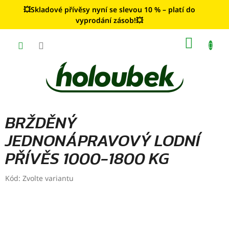
Přejít
💥Skladové přívěsy nyní se slevou 10 % – platí do
na
vyprodání zásob!💥
obsah
NÁKUP
KOŠÍK
BRŽDĚNÝ
JEDNONÁPRAVOVÝ LODNÍ
PŘÍVĚS 1000-1800 KG
Kód:
Zvolte variantu