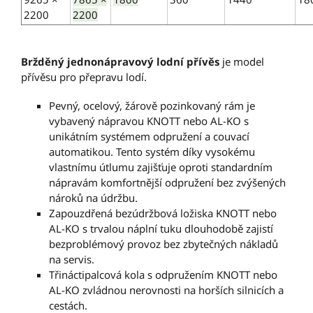
2200
2200
Bržděný jednonápravový lodní přívěs
je model
přívěsu pro přepravu lodí.
Pevný, ocelový, žárově pozinkovaný rám je
vybavený nápravou KNOTT nebo AL-KO s
unikátním systémem odpružení a couvací
automatikou. Tento systém díky vysokému
vlastnímu útlumu zajišťuje oproti standardním
nápravám komfortnější odpružení bez zvýšených
nároků na údržbu.
Zapouzdřená bezúdržbová ložiska KNOTT nebo
AL-KO s trvalou náplní tuku dlouhodobě zajistí
bezproblémový provoz bez zbytečných nákladů
na servis.
Třináctipalcová kola s odpružením KNOTT nebo
AL-KO zvládnou nerovnosti na horších silnicích a
cestách.