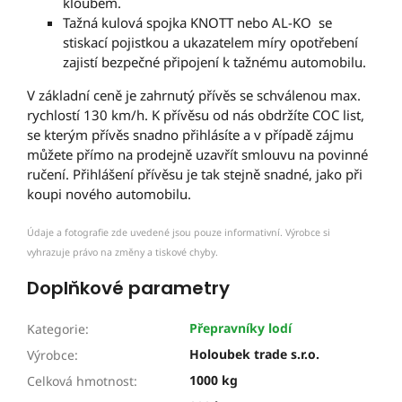
kloubem.
Tažná kulová spojka KNOTT nebo AL-KO se
stiskací pojistkou a ukazatelem míry opotřebení
zajistí bezpečné připojení k tažnému automobilu.
V základní ceně je zahrnutý přívěs se schválenou max.
rychlostí 130 km/h. K přívěsu od nás obdržíte COC list,
se kterým přívěs snadno přihlásíte a v případě zájmu
můžete přímo na prodejně uzavřít smlouvu na povinné
ručení. Přihlášení přívěsu je tak stejně snadné, jako při
koupi nového automobilu.
Údaje a fotografie zde uvedené jsou pouze informativní. Výrobce si
vyhrazuje právo na změny a tiskové chyby.
Doplňkové parametry
Přepravníky lodí
Kategorie
:
Holoubek trade s.r.o.
Výrobce
:
1000 kg
Celková hmotnost
: