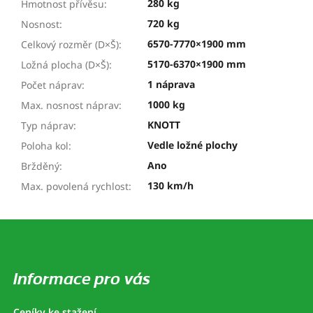
280 kg
Hmotnost přívěsu
:
720 kg
Nosnost
:
6570-7770×1900 mm
Celkový rozměr (D×Š)
:
5170-6370×1900 mm
Ložná plocha (D×Š)
:
1 náprava
Počet náprav
:
1000 kg
Max. nosnost náprav
:
KNOTT
Typ náprav
:
Vedle ložné plochy
Poloha kol
:
Ano
Bržděný
:
130 km/h
Max. povolená rychlost
:
Z
á
p
a
Informace pro vás
t
í
Ceníky ke stažení