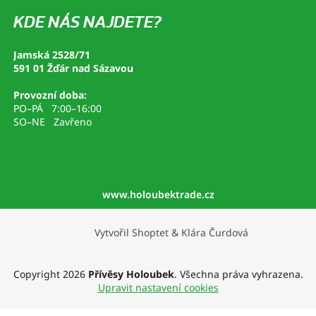
KDE NÁS NAJDETE?
Jamská 2528/71
591 01 Žďár nad Sázavou
Provozní doba:
PO–PÁ 7:00–16:00
SO–NE Zavřeno
www.holoubektrade.cz
Vytvořil Shoptet
&
Klára Čurdová
Copyright 2026
Přívěsy Holoubek
. Všechna práva vyhrazena.
Upravit nastavení cookies