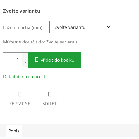
Měrná
Zvolte variantu
cena:
Ložná plocha (mm)
Můžeme doručit do:
Zvolte variantu
Přidat do košíku
Detailní informace
ZEPTAT SE
SDÍLET
Popis