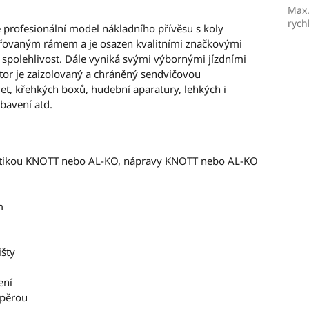
Max.
rych
 profesionální model nákladního přívěsu s koly
vařovaným rámem a je osazen kvalitními značkovými
spolehlivost. Dále vyniká svými výbornými jízdními
stor je zaizolovaný a chráněný sendvičovou
et, křehkých boxů, hudební aparatury, lehkých i
ybavení atd.
matikou KNOTT nebo AL-KO, nápravy KNOTT nebo AL-KO
m
išty
ení
zpěrou