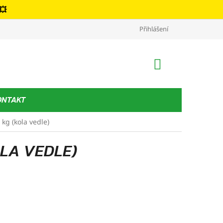
💥
Kontakt
Podmínky ochrany osobních údajů
Přihlášení
Obchodní podm
NÁKUPNÍ
KOŠÍK
ONTAKT
kg (kola vedle)
LA VEDLE)