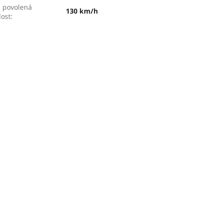
 povolená
130 km/h
lost
: