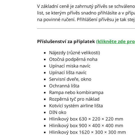
V základní ceně je zahrnutý přívěs se schválen
list, se kterým přívěs snadno přihlásíte a v p
na povinné ručení. Přihlášení přívěsu je tak st
Příslušenství za příplatek
(klikněte zde pro
Nájezdy (různé velikosti)
Otočná podpěrná noha
Upínací miska navíc
Upínací lišta navíc
Servisní dveře, okno
Ochranná lišta
Rampa nebo kombirampa
Rozpěrná tyč pro náklad
Kotvící systém airline lišta
DIN oko
Hliníkový box 630 × 220 × 220 mm
Hliníkový box 900 × 400 × 400 mm
Hliníkový box 1620 × 300 × 300 mm