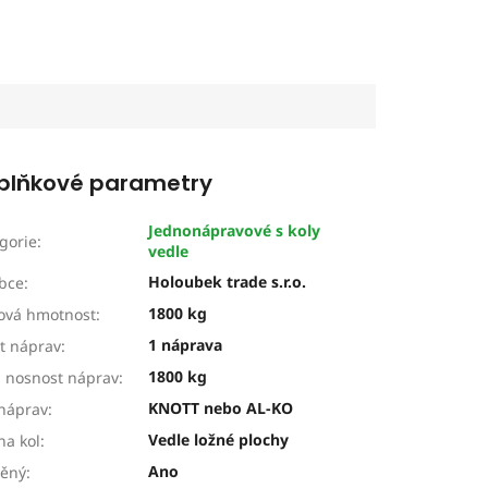
plňkové parametry
Jednonápravové s koly
gorie
:
vedle
Holoubek trade s.r.o.
bce
:
1800 kg
ová hmotnost
:
1 náprava
t náprav
:
1800 kg
 nosnost náprav
:
KNOTT nebo AL-KO
náprav
:
Vedle ložné plochy
ha kol
:
Ano
děný
: