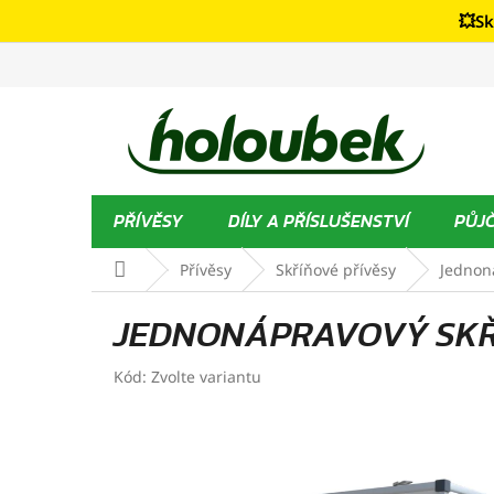
Přejít
💥Sk
na
obsah
PŘÍVĚSY
DÍLY A PŘÍSLUŠENSTVÍ
PŮJ
Domů
Přívěsy
Skříňové přívěsy
Jednoná
JEDNONÁPRAVOVÝ SKŘÍ
Kód:
Zvolte variantu