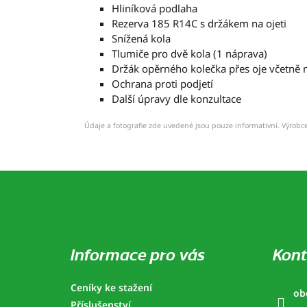
Hliníková podlaha
Rezerva 185 R14C s držákem na ojeti
Snížená kola
Tlumiče pro dvě kola (1 náprava)
Držák opěrného kolečka přes oje včetně
Ochrana proti podjetí
Další úpravy dle konzultace
Údaje a fotografie zde uvedené jsou pouze informativní. Výrobce
Z
á
p
a
t
í
Informace pro vás
Kont
Ceníky ke stažení
ob
Příslušenství