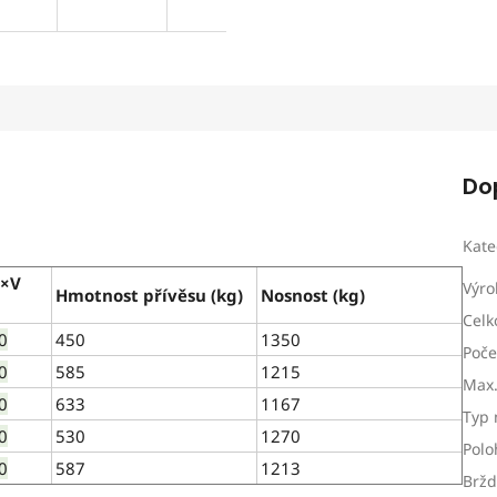
Do
Kate
Š×V
Výro
Hmotnost přívěsu (kg)
Nosnost (kg)
Celk
0
450
1350
Poče
0
585
1215
Max.
0
633
1167
Typ 
0
530
1270
Polo
0
587
1213
Brž