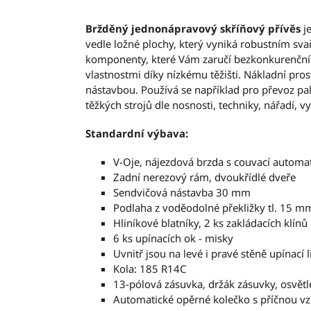
Bržděný jednonápravový skříňový přívěs
je
vedle ložné plochy, který vyniká robustním s
komponenty, které Vám zaručí bezkonkurenční 
vlastnostmi díky nízkému těžišti. Nákladní pro
nástavbou. Používá se například pro převoz pal
těžkých strojů dle nosnosti, techniky, nářadí, v
Standardní výbava:
V-Oje, nájezdová brzda s couvací auto
Zadní nerezový rám, dvoukřídlé dveře
Sendvičová nástavba 30 mm
Podlaha z voděodolné překližky tl. 15 m
Hliníkové blatníky, 2 ks zakládacích klínů
6 ks upínacích ok - misky
Uvnitř jsou na levé i pravé stěně upínací l
Kola:
185 R14C
13-pólová zásuvka, držák zásuvky, osvětl
Automatické opěrné kolečko s příčnou v