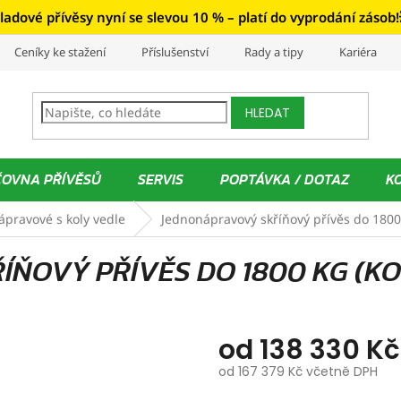
ladové přívěsy nyní se slevou 10 % – platí do vyprodání zásob!
Ceníky ke stažení
Příslušenství
Rady a tipy
Kariéra
HLEDAT
ČOVNA PŘÍVĚSŮ
SERVIS
POPTÁVKA / DOTAZ
K
pravové s koly vedle
Jednonápravový skříňový přívěs do 1800 
ŇOVÝ PŘÍVĚS DO 1800 KG (KO
od
138 330 Kč
od
167 379 Kč
včetně DPH
Měrná