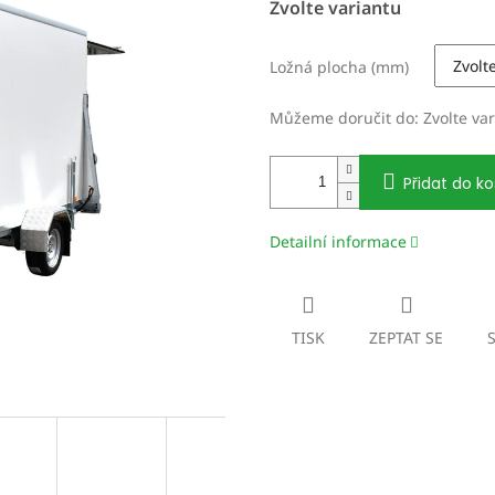
Zvolte variantu
cena:
Ložná plocha (mm)
Můžeme doručit do:
Zvolte va
Přidat do ko
Detailní informace
TISK
ZEPTAT SE