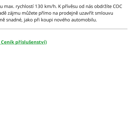
ou max. rychlostí 130 km/h. K přívěsu od nás obdržíte COC
řípadě zájmu můžete přímo na prodejně uzavřít smlouvu
ejně snadné, jako při koupi nového automobilu.
 Ceník příslušenství)