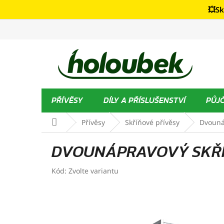
Přejít
💥Sk
na
obsah
PŘÍVĚSY
DÍLY A PŘÍSLUŠENSTVÍ
PŮJ
Domů
Přívěsy
Skříňové přívěsy
Dvouná
DVOUNÁPRAVOVÝ SKŘÍŇ
Kód:
Zvolte variantu