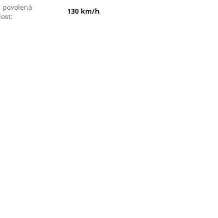
 povolená
130 km/h
lost
: