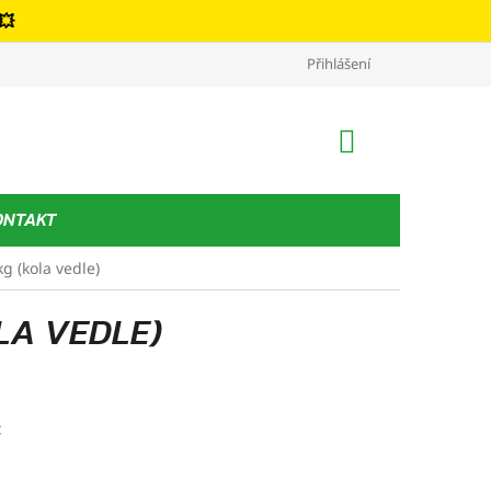
💥
Kontakt
Podmínky ochrany osobních údajů
Přihlášení
Obchodní podm
NÁKUPNÍ
KOŠÍK
ONTAKT
g (kola vedle)
LA VEDLE)
č