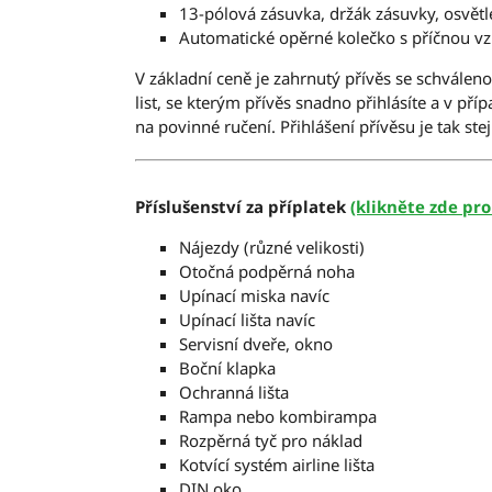
13-pólová zásuvka, držák zásuvky, osvětl
Automatické opěrné kolečko s příčnou v
V základní ceně je zahrnutý přívěs se schválen
list, se kterým přívěs snadno přihlásíte a v p
na povinné ručení. Přihlášení přívěsu je tak st
Příslušenství za příplatek
(klikněte zde pro
Nájezdy (různé velikosti)
Otočná podpěrná noha
Upínací miska navíc
Upínací lišta navíc
Servisní dveře, okno
Boční klapka
Ochranná lišta
Rampa nebo kombirampa
Rozpěrná tyč pro náklad
Kotvící systém airline lišta
DIN oko