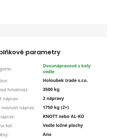
plňkové parametry
Dvounápravové s koly
gorie
:
vedle
Holoubek trade s.r.o.
bce
:
3500 kg
ová hmotnost
:
2 nápravy
t náprav
:
1750 kg (2×)
 nosnost náprav
:
KNOTT nebo AL-KO
náprav
:
Vedle ložné plochy
ha kol
:
Ano
děný
: