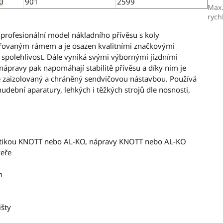
0
901
2599
Max.
rych
 profesionální model nákladního přívěsu s koly
vařovaným rámem a je osazen kvalitními značkovými
spolehlivost. Dále vyniká svými výbornými jízdními
 nápravy pak napomáhají stabilitě přívěsu a díky nim je
je zaizolovaný a chráněný sendvičovou nástavbou. Používá
udební aparatury, lehkých i těžkých strojů dle nosnosti,
matikou KNOTT nebo AL-KO, nápravy KNOTT nebo AL-KO
veře
m
išty