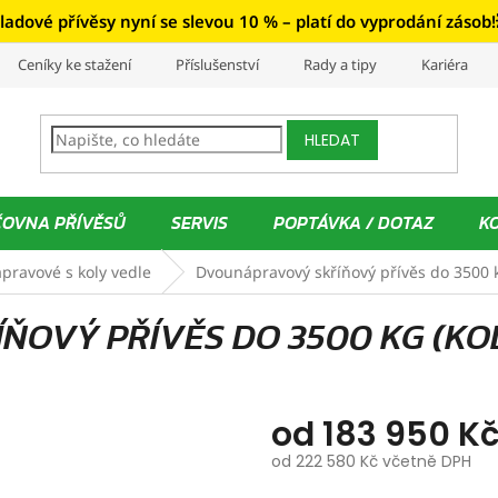
ladové přívěsy nyní se slevou 10 % – platí do vyprodání zásob!
Ceníky ke stažení
Příslušenství
Rady a tipy
Kariéra
HLEDAT
ČOVNA PŘÍVĚSŮ
SERVIS
POPTÁVKA / DOTAZ
K
pravové s koly vedle
Dvounápravový skříňový přívěs do 3500 k
OVÝ PŘÍVĚS DO 3500 KG (KO
od
183 950 K
od
222 580 Kč
včetně DPH
Měrná