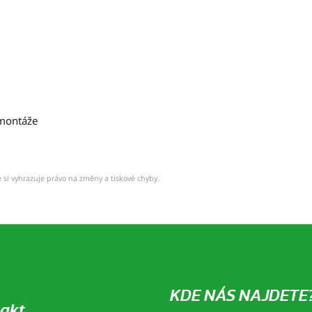
 montáže
 si vyhrazuje právo na změny a tiskové chyby.
KDE NÁS NAJDETE
akt