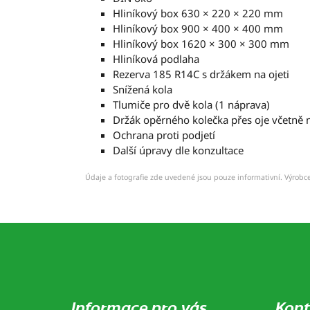
Hliníkový box 630 × 220 × 220 mm
Hliníkový box 900 × 400 × 400 mm
Hliníkový box 1620 × 300 × 300 mm
Hliníková podlaha
Rezerva 185 R14C s držákem na ojeti
Snížená kola
Tlumiče pro dvě kola (1 náprava)
Držák opěrného kolečka přes oje včetně
Ochrana proti podjetí
Další úpravy dle konzultace
Údaje a fotografie zde uvedené jsou pouze informativní. Výrobce
Z
á
p
a
t
í
Informace pro vás
Kont