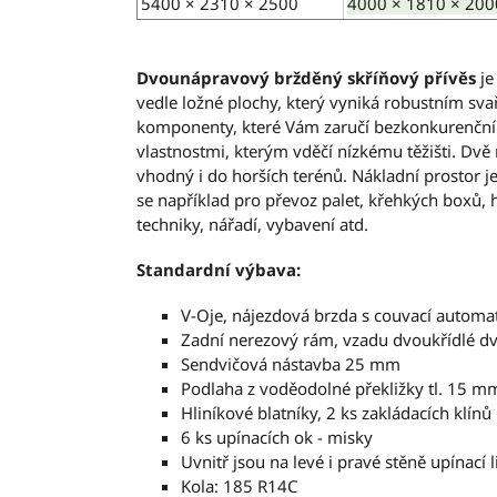
5400 × 2310 × 2500
4000 × 1810 × 200
Dvounápravový bržděný skříňový přívěs
je
vedle ložné plochy, který vyniká robustním s
komponenty, které Vám zaručí bezkonkurenční 
vlastnostmi, kterým vděčí nízkému těžišti. Dvě
vhodný i do horších terénů. Nákladní prostor 
se například pro převoz palet, křehkých boxů, h
techniky, nářadí, vybavení atd.
Standardní výbava:
V-Oje, nájezdová brzda s couvací auto
Zadní nerezový rám, vzadu dvoukřídlé d
Sendvičová nástavba 25 mm
Podlaha z voděodolné překližky tl. 15 m
Hliníkové blatníky, 2 ks zakládacích klínů
6 ks upínacích ok - misky
Uvnitř jsou na levé i pravé stěně upínací l
Kola: 185 R14C