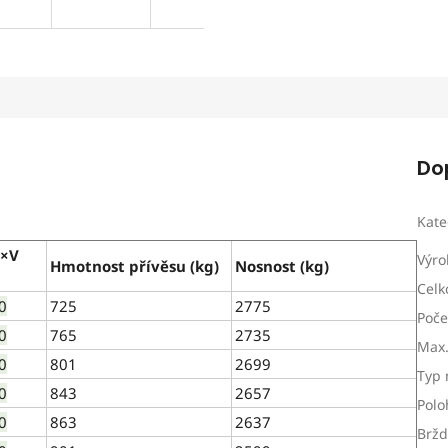
Do
Kate
Š×V
Výro
Hmotnost přívěsu (kg)
Nosnost (kg)
Celk
0
725
2775
Poče
0
765
2735
Max.
0
801
2699
Typ 
0
843
2657
Polo
0
863
2637
Brž