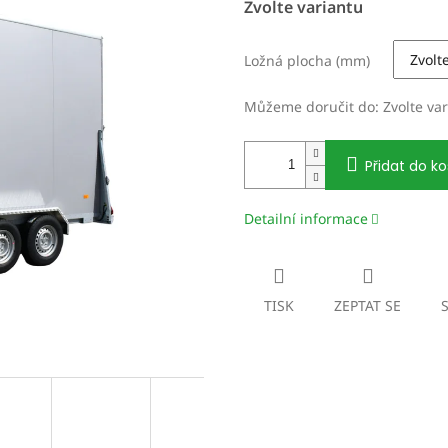
Zvolte variantu
cena:
Ložná plocha (mm)
Můžeme doručit do:
Zvolte va
Přidat do ko
Detailní informace
TISK
ZEPTAT SE