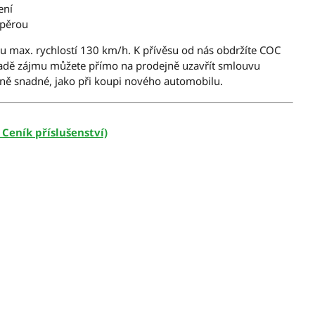
ení
zpěrou
ou max. rychlostí 130 km/h. K přívěsu od nás obdržíte COC
řípadě zájmu můžete přímo na prodejně uzavřít smlouvu
ejně snadné, jako při koupi nového automobilu.
 Ceník příslušenství)