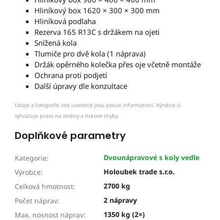
Hliníkový box 1620 × 300 × 300 mm
Hliníková podlaha
Rezerva 165 R13C s držákem na ojeti
Snížená kola
Tlumiče pro dvě kola (1 náprava)
Držák opěrného kolečka přes oje včetně montáže
Ochrana proti podjetí
Další úpravy dle konzultace
Údaje a fotografie zde uvedené jsou pouze informativní. Výrobce si
vyhrazuje právo na změny a tiskové chyby.
Doplňkové parametry
Dvounápravové s koly vedle
Kategorie
:
Holoubek trade s.r.o.
Výrobce
:
2700 kg
Celková hmotnost
:
2 nápravy
Počet náprav
:
1350 kg (2×)
Max. nosnost náprav
: