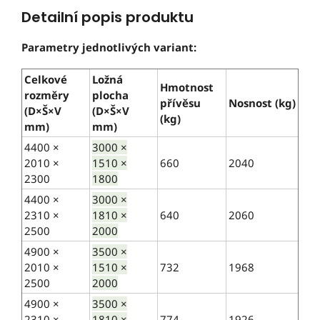
Detailní popis produktu
Parametry jednotlivých variant:
Celkové
Ložná
Hmotnost
rozměry
plocha
přívěsu
Nosnost (kg)
(D×Š×V
(D×Š×V
(kg)
mm)
mm)
4400 ×
3000 ×
2010 ×
1510 ×
660
2040
2300
1800
4400 ×
3000 ×
2310 ×
1810 ×
640
2060
2500
2000
4900 ×
3500 ×
2010 ×
1510 ×
732
1968
2500
2000
4900 ×
3500 ×
2310 ×
1810 ×
774
1926