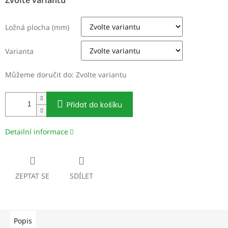
cena:
Ložná plocha (mm)
Varianta
Můžeme doručit do:
Zvolte variantu
Přidat do košíku
Detailní informace
ZEPTAT SE
SDÍLET
Popis