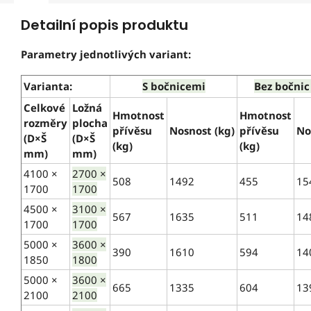
Detailní popis produktu
Parametry jednotlivých variant:
Varianta:
S bočnicemi
Bez bočnic 
Celkové
Ložná
Hmotnost
Hmotnost
rozměry
plocha
přívěsu
Nosnost (kg)
přívěsu
No
(D×Š
(D×Š
(kg)
(kg)
mm)
mm)
4100 ×
2700 ×
508
1492
455
15
1700
1700
4500 ×
3100 ×
567
1635
511
14
1700
1700
5000 ×
3600 ×
390
1610
594
14
1850
1800
5000 ×
3600 ×
665
1335
604
13
2100
2100