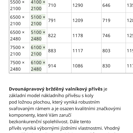
5500 ×
4100 ×
710
1290
646
13
2100
2100
6500 ×
5100 ×
791
1209
719
12
2100
2100
6500 ×
5100 ×
822
1178
746
12
2480
2480
7500 ×
6100 ×
883
1117
803
11
2100
2100
7500 ×
6100 ×
914
1086
830
11
2480
2480
Dvounápravový bržděný valníkový přívěs
je
základní model nákladního přívěsu s koly
pod ložnou plochou, který vyniká robustním
svařovaným rámem a je osazen kvalitními značkovými
komponenty, které Vám zaručí
bezkonkurenční spolehlivost. Dále tento
přívěs vyniká výbornými jízdními vlastnostmi. Vhodný