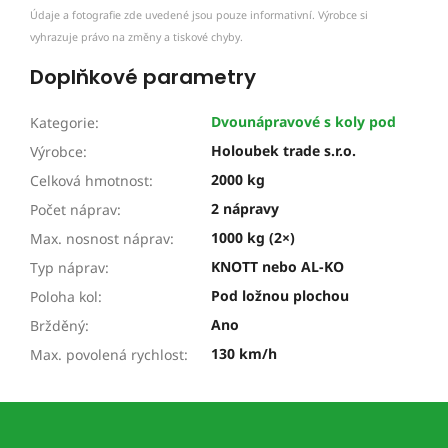
Údaje a fotografie zde uvedené jsou pouze informativní. Výrobce si
vyhrazuje právo na změny a tiskové chyby.
Doplňkové parametry
Dvounápravové s koly pod
Kategorie
:
Holoubek trade s.r.o.
Výrobce
:
2000 kg
Celková hmotnost
:
2 nápravy
Počet náprav
:
1000 kg (2×)
Max. nosnost náprav
:
KNOTT nebo AL-KO
Typ náprav
:
Pod ložnou plochou
Poloha kol
:
Ano
Bržděný
:
130 km/h
Max. povolená rychlost
:
Z
á