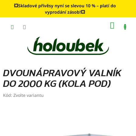
Přejít
💥Skladové přívěsy nyní se slevou 10 % – platí do
na
vyprodání zásob!💥
obsah
NÁKUP
KOŠÍK
DVOUNÁPRAVOVÝ VALNÍK
DO 2000 KG (KOLA POD)
Kód:
Zvolte variantu