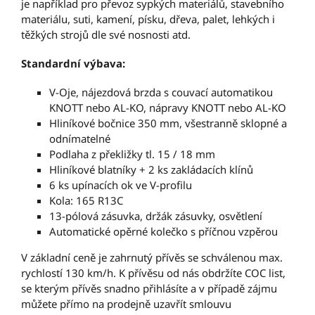
je například pro převoz sypkých materiálů, stavebního
materiálu, suti, kamení, písku, dřeva, palet, lehkých i
těžkých strojů dle své nosnosti atd.
Standardní výbava:
V-Oje, nájezdová brzda s couvací automatikou
KNOTT nebo AL-KO, nápravy KNOTT nebo AL-KO
Hliníkové bočnice 350 mm, všestranně sklopné a
odnímatelné
Podlaha z překližky tl. 15 / 18 mm
Hliníkové blatníky + 2 ks zakládacích klínů
6 ks upínacích ok ve V-profilu
Kola: 165 R13C
13-pólová zásuvka, držák zásuvky, osvětlení
Automatické opěrné kolečko s příčnou vzpěrou
V základní ceně je zahrnutý přívěs se schválenou max.
rychlostí 130 km/h. K přívěsu od nás obdržíte COC list,
se kterým přívěs snadno přihlásíte a v případě zájmu
můžete přímo na prodejně uzavřít smlouvu