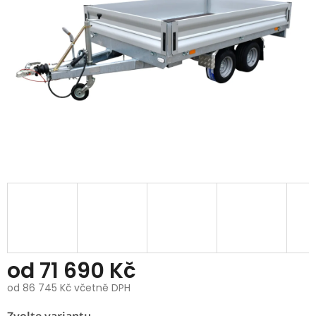
od
71 690 Kč
od
86 745 Kč
včetně DPH
Měrná
Zvolte variantu