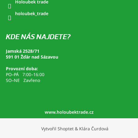
Holoubek trade
holoubek_trade
KDE NÁS NAJDETE?
Jamská 2528/71
591 01 Žďár nad Sázavou
Provozní doba:
PO–PÁ 7:00–16:00
SO–NE Zavřeno
www.holoubektrade.cz
Vytvořil Shoptet
&
Klára Čurdová